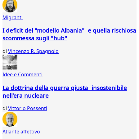
29
30
Migranti
31
32
I deficit del "modello Albania" e quella rischiosa
33
scommessa sugli "hub"
34
35
di
Vincenzo R. Spagnolo
36
37
38
39
Idee e Commenti
40
41
La dottrina della guerra giusta insostenibile
42
nell’era nucleare
43
44
di
Vittorio Possenti
45
46
47
Atlante affettivo
48