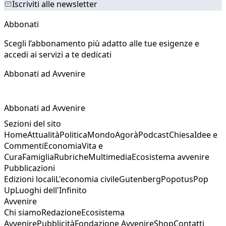
Iscriviti alle newsletter
Abbonati
Scegli l’abbonamento più adatto alle tue esigenze e
accedi ai servizi a te dedicati
Abbonati ad Avvenire
Abbonati ad Avvenire
Sezioni del sito
Home
Attualità
Politica
Mondo
Agorà
Podcast
Chiesa
Idee e
Commenti
Economia
Vita e
Cura
Famiglia
Rubriche
Multimedia
Ecosistema avvenire
Pubblicazioni
Edizioni locali
L'economia civile
Gutenberg
Popotus
Pop
Up
Luoghi dell'Infinito
Avvenire
Chi siamo
Redazione
Ecosistema
Avvenire
Pubblicità
Fondazione Avvenire
Shop
Contatti