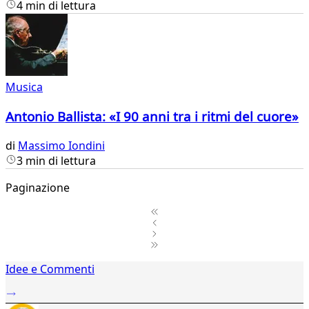
4 min di lettura
Musica
Antonio Ballista: «I 90 anni tra i ritmi del cuore»
di
Massimo Iondini
3 min di lettura
Paginazione
1
Idee e Commenti
2
...
28