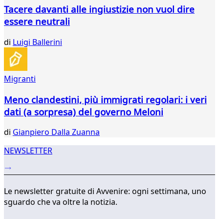
49
Tacere davanti alle ingiustizie non vuol dire
50
essere neutrali
51
52
di
Luigi Ballerini
53
54
55
56
Migranti
...
Meno clandestini, più immigrati regolari: i veri
342
343
dati (a sorpresa) del governo Meloni
di
Gianpiero Dalla Zuanna
NEWSLETTER
Le newsletter gratuite di Avvenire: ogni settimana, uno
sguardo che va oltre la notizia.