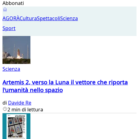
Abbonati
Agorà
AGORÀ
Cultura
Spettacoli
Scienza
Sport
Scienza
Artemis 2, verso la Luna il vettore che riporta
l'umanità nello spazio
di
Davide Re
2 min di lettura