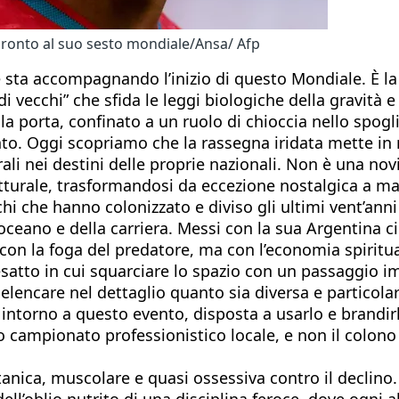
pronto al suo sesto mondiale/Ansa/ Afp
sta accompagnando l’inizio di questo Mondiale. È la s
 vecchi” che sfida le leggi biologiche della gravità e
 porta, confinato a un ruolo di chioccia nello spogl
ento. Oggi scopriamo che la rassegna iridata mette in
rali nei destini delle proprie nazionali. Non è una no
urale, trasformandosi da eccezione nostalgica a mani
i che hanno colonizzato e diviso gli ultimi vent’anni
’oceano e della carriera. Messi con la sua Argentina ci
on la foga del predatore, ma con l’economia spiritua
esatto in cui squarciare lo spazio con un passaggio im
lencare nel dettaglio quanto sia diversa e particola
e intorno a questo evento, disposta a usarlo e brand
o campionato professionistico locale, e non il colon
titanica, muscolare e quasi ossessiva contro il declin
 dell’oblio nutrito di una disciplina feroce, dove ogni