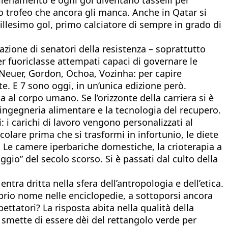
co trofeo che ancora gli manca. Anche in Qatar si
millesimo gol, primo calciatore di sempre in grado di
azione di senatori della resistenza – soprattutto
per fuoriclasse attempati capaci di governare le
, Neuer, Gordon, Ochoa, Vozinha: per capire
te. E 7 sono oggi, in un’unica edizione però.
 al corpo umano. Se l’orizzonte della carriera si è
l’ingegneria alimentare e la tecnologia del recupero.
 carichi di lavoro vengono personalizzati al
olare prima che si trasformi in infortunio, le diete
e. Le camere iperbariche domestiche, la crioterapia a
gio” del secolo scorso. Si è passati dal culto della
ra dritta nella sfera dell’antropologia e dell’etica.
prio nome nelle enciclopedie, a sottoporsi ancora
pettatori? La risposta abita nella qualità della
smette di essere dèi del rettangolo verde per