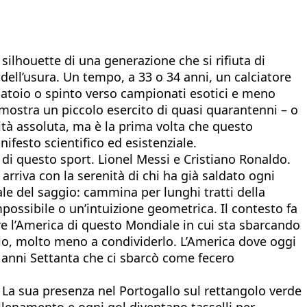
ilhouette di una generazione che si rifiuta di
 dell’usura. Un tempo, a 33 o 34 anni, un calciatore
iatoio o spinto verso campionati esotici e meno
 mostra un piccolo esercito di quasi quarantenni – o
vità assoluta, ma è la prima volta che questo
festo scientifico ed esistenziale.
 di questo sport. Lionel Messi e Cristiano Ronaldo.
 arriva con la serenità di chi ha già saldato ogni
le del saggio: cammina per lunghi tratti della
possibile o un’intuizione geometrica. Il contesto fa
re l’America di questo Mondiale in cui sta sbarcando
irlo, molto meno a condividerlo. L’America dove oggi
o anni Settanta che ci sbarcò come fecero
o. La sua presenza nel Portogallo sul rettangolo verde
 allenamento e ogni gol diventano tasselli per