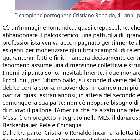
Il campione portoghese Cristiano Ronaldo, 41 anni, 
C’è un’immagine romantica, quasi crepuscolare, che 
abbandonare il palcoscenico, una pattuglia di “grandi
professionista veniva accompagnato gentilmente alla
esigenti per monetizzare gli ultimi scampoli di tal
quarantenni fatti e finiti – ancora decisamente cent
fenomeno assume una dimensione collettiva e strutt
I nomi di punta sono, inevitabilmente, i due monarch
Eccoli qui, per l’ultimo ballo, su sponde diverse dell
debito con la storia, muovendosi in campo non più c
partita, quasi estraniandosi, in attesa del secondo 
comunque la sua parte: non c’è neppure bisogno di e
di nuovo il pallone, l’America che ha alzato una ret
Messi è un progetto integrato nella MLS, il danaros
Beckenbauer, Pelé e Chinaglia.
Dall’altra parte, Cristiano Ronaldo incarna la lotta 
è una sfida frontale all’anagrafe, il rifiuto sdegnato