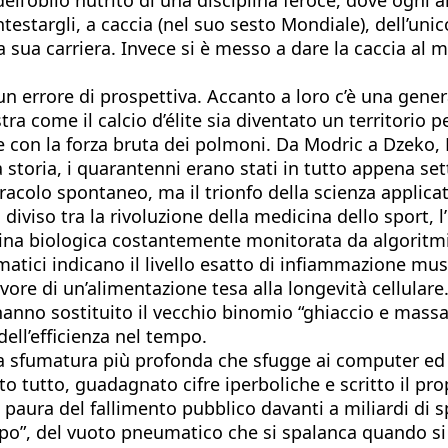
estargli, a caccia (nel suo sesto Mondiale), dell’uni
a sua carriera. Invece si è messo a dare la caccia al 
un errore di prospettiva. Accanto a loro c’è una gener
tra come il calcio d’élite sia diventato un territorio 
che con la forza bruta dei polmoni. Da Modric a Dzeko
a storia, i quarantenni erano stati in tutto appena set
colo spontaneo, ma il trionfo della scienza applicata
 diviso tra la rivoluzione della medicina dello sport, 
a biologica costantemente monitorata da algoritmi: i
atici indicano il livello esatto di infiammazione musc
vore di un’alimentazione tesa alla longevità cellular
anno sostituito il vecchio binomio “ghiaccio e massag
ell’efficienza nel tempo.
a sfumatura più profonda che sfugge ai computer ed ent
tutto, guadagnato cifre iperboliche e scritto il pro
la paura del fallimento pubblico davanti a miliardi di s
po”, del vuoto pneumatico che si spalanca quando si 