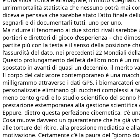
un’immortalità statistica che nessuno potrà mai cont
diceva e pensava che sarebbe stato l’atto finale dell
segnarli e di documentarli tutti, uno per uno.
Ma ridurre il fenomeno ai due storici rivali sarebbe 
portieri e direttori di gioco d’esperienza – che dimos
partite più con la testa e il senso della posizione 
l’assurdità del dato, nei precedenti 22 Mondiali dell
Questo prolungamento dell’età dell’oro non è un mira
spostato in avanti di quasi un decennio, il merito va
Il corpo del calciatore contemporaneo è una macchin
milligrammo attraverso i dati GPS, i biomarcatori em
personalizzate eliminano gli zuccheri complessi a fa
meno cento gradi e lo studio scientifico del sonno h
prestazione estemporanea alla gestione scientifica d
Eppure, dietro questa perfezione cibernetica, c’è un
Cosa muove davvero un quarantenne che ha già vinto 
alle torture del ritiro, alla pressione mediatica e al
motivazione. Certamente c’è la paura del “giorno do