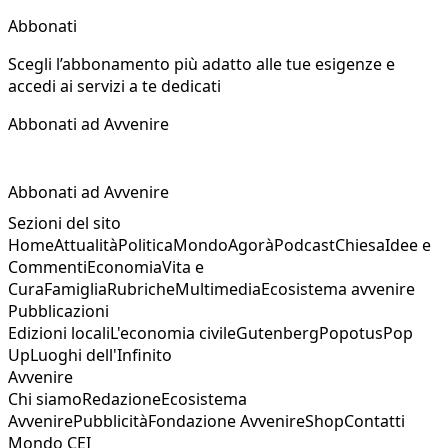
Abbonati
Scegli l’abbonamento più adatto alle tue esigenze e
accedi ai servizi a te dedicati
Abbonati ad Avvenire
Abbonati ad Avvenire
Sezioni del sito
Home
Attualità
Politica
Mondo
Agorà
Podcast
Chiesa
Idee e
Commenti
Economia
Vita e
Cura
Famiglia
Rubriche
Multimedia
Ecosistema avvenire
Pubblicazioni
Edizioni locali
L'economia civile
Gutenberg
Popotus
Pop
Up
Luoghi dell'Infinito
Avvenire
Chi siamo
Redazione
Ecosistema
Avvenire
Pubblicità
Fondazione Avvenire
Shop
Contatti
Mondo CEI