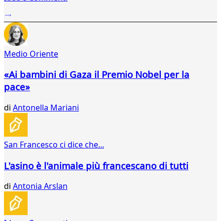
...
42
43
44
Medio Oriente
45
46
«Ai bambini di Gaza il Premio Nobel per la
47
pace»
48
49
di
Antonella Mariani
50
51
52
53
San Francesco ci dice che...
54
55
L'asino è l'animale più francescano di tutti
56
57
di
Antonia Arslan
58
59
60