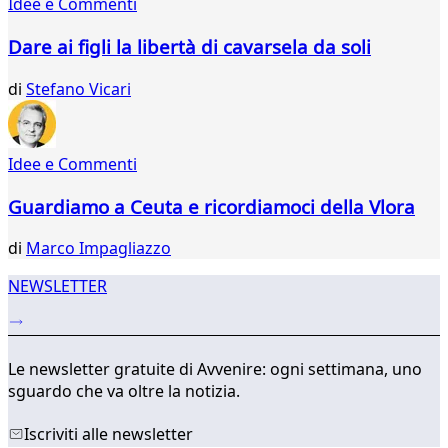
Idee e Commenti
61
62
Dare ai figli la libertà di cavarsela da soli
63
64
di
Stefano Vicari
65
66
67
Idee e Commenti
68
69
Guardiamo a Ceuta e ricordiamoci della Vlora
70
...
di
Marco Impagliazzo
310
311
NEWSLETTER
Le newsletter gratuite di Avvenire: ogni settimana, uno
sguardo che va oltre la notizia.
Iscriviti alle newsletter