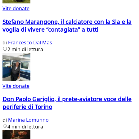
Vite donate
Stefano Marangone, il calciatore con la Sla e la
voglia di vivere “contagiata” a tutti
di
Francesco Dal Mas
2 min di lettura
Vite donate
Don Paolo Gariglio, il prete-aviatore voce delle
periferie di Torino
di
Marina Lomunno
4 min di lettura