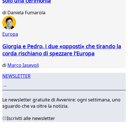
solo una cerimonia
51
52
di
Daniela Fumarola
53
54
55
56
Europa
...
Giorgia e Pedro, i due «opposti» che tirando la
310
311
corda rischiano di spezzare l'Europa
di
Marco Iasevoli
NEWSLETTER
Le newsletter gratuite di Avvenire: ogni settimana, uno
sguardo che va oltre la notizia.
Iscriviti alle newsletter