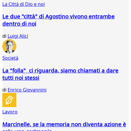
La Città di Dio e noi
31
32
Le due "città" di Agostino vivono entrambe
33
dentro di noi
34
35
di
Luigi Alici
36
37
38
39
Società
40
41
La "folla" ci riguarda, siamo chiamati a dare
42
tutti noi stessi
43
44
di
Enrico Giovannini
45
46
47
Lavoro
48
49
Marcinelle, se la memoria non diventa azione è
50