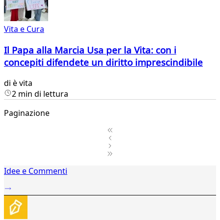
Vita e Cura
Il Papa alla Marcia Usa per la Vita: con i
concepiti difendete un diritto imprescindibile
di
è vita
2 min di lettura
Paginazione
1
Idee e Commenti
2
...
28
29
30