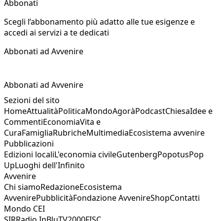
Abbonati
Scegli l’abbonamento più adatto alle tue esigenze e
accedi ai servizi a te dedicati
Abbonati ad Avvenire
Abbonati ad Avvenire
Sezioni del sito
Home
Attualità
Politica
Mondo
Agorà
Podcast
Chiesa
Idee e
Commenti
Economia
Vita e
Cura
Famiglia
Rubriche
Multimedia
Ecosistema avvenire
Pubblicazioni
Edizioni locali
L'economia civile
Gutenberg
Popotus
Pop
Up
Luoghi dell'Infinito
Avvenire
Chi siamo
Redazione
Ecosistema
Avvenire
Pubblicità
Fondazione Avvenire
Shop
Contatti
Mondo CEI
SIR
Radio InBlu
TV2000
FISC