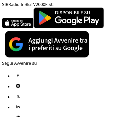
SIR
Radio InBlu
TV2000
FISC
Segui Avvenire su