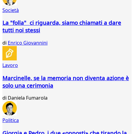
40
Società
41
42
La "folla" ci riguarda, siamo chiamati a dare
43
tutti noi stessi
44
45
di
Enrico Giovannini
46
47
48
49
Lavoro
50
51
Marcinelle, se la memoria non diventa azione è
52
solo una cerimonia
53
54
di
Daniela Fumarola
55
56
57
Politica
58
59
Giorgia e Pedro, i due «opposti» che tirando la