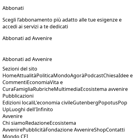
Abbonati
Scegli l’abbonamento più adatto alle tue esigenze e
accedi ai servizi a te dedicati
Abbonati ad Avvenire
Abbonati ad Avvenire
Sezioni del sito
Home
Attualità
Politica
Mondo
Agorà
Podcast
Chiesa
Idee e
Commenti
Economia
Vita e
Cura
Famiglia
Rubriche
Multimedia
Ecosistema avvenire
Pubblicazioni
Edizioni locali
L'economia civile
Gutenberg
Popotus
Pop
Up
Luoghi dell'Infinito
Avvenire
Chi siamo
Redazione
Ecosistema
Avvenire
Pubblicità
Fondazione Avvenire
Shop
Contatti
Mondo CEI