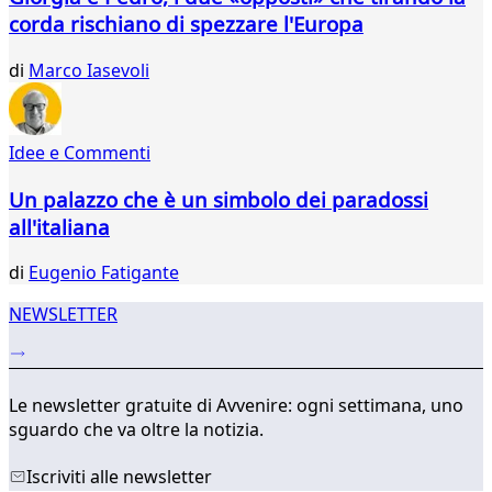
60
corda rischiano di spezzare l'Europa
61
62
di
Marco Iasevoli
63
64
65
66
Idee e Commenti
...
Un palazzo che è un simbolo dei paradossi
310
311
all'italiana
di
Eugenio Fatigante
NEWSLETTER
Le newsletter gratuite di Avvenire: ogni settimana, uno
sguardo che va oltre la notizia.
Iscriviti alle newsletter