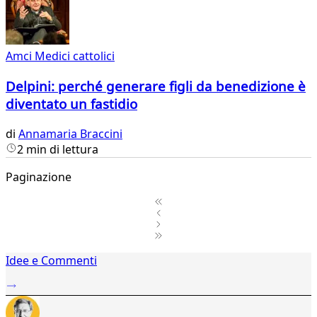
Amci Medici cattolici
Delpini: perché generare figli da benedizione è
diventato un fastidio
di
Annamaria Braccini
2 min di lettura
Paginazione
1
Idee e Commenti
2
...
38
39