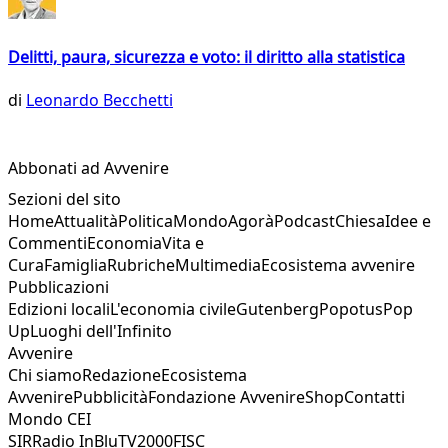
Delitti, paura, sicurezza e voto: il diritto alla statistica
di
Leonardo Becchetti
Abbonati ad Avvenire
Sezioni del sito
Home
Attualità
Politica
Mondo
Agorà
Podcast
Chiesa
Idee e
Commenti
Economia
Vita e
Cura
Famiglia
Rubriche
Multimedia
Ecosistema avvenire
Pubblicazioni
Edizioni locali
L'economia civile
Gutenberg
Popotus
Pop
Up
Luoghi dell'Infinito
Avvenire
Chi siamo
Redazione
Ecosistema
Avvenire
Pubblicità
Fondazione Avvenire
Shop
Contatti
Mondo CEI
SIR
Radio InBlu
TV2000
FISC