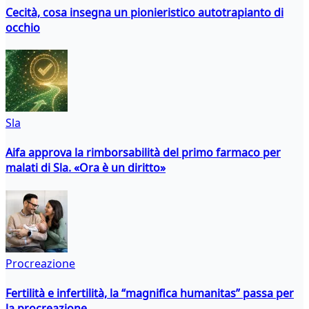
Cecità, cosa insegna un pionieristico autotrapianto di
occhio
Sla
Aifa approva la rimborsabilità del primo farmaco per
malati di Sla. «Ora è un diritto»
Procreazione
Fertilità e infertilità, la “magnifica humanitas” passa per
la procreazione