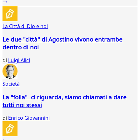
41
42
43
La Città di Dio e noi
44
45
Le due "città" di Agostino vivono entrambe
46
dentro di noi
47
48
di
Luigi Alici
49
50
51
52
Società
53
54
La "folla" ci riguarda, siamo chiamati a dare
55
tutti noi stessi
56
57
di
Enrico Giovannini
58
59
60