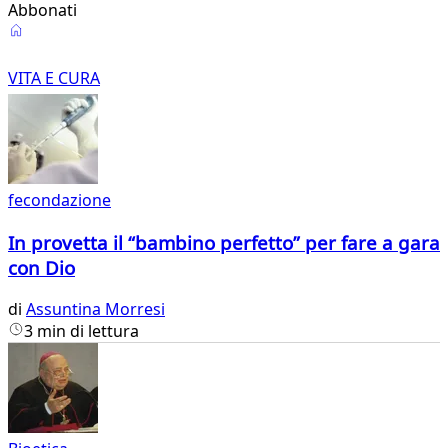
Abbonati
Vita
e
VITA E CURA
Cura
fecondazione
In provetta il “bambino perfetto” per fare a gara
con Dio
di
Assuntina Morresi
3 min di lettura