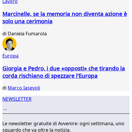
Lavoro
61
62
Marcinelle, se la memoria non diventa azione è
63
solo una cerimonia
64
65
di
Daniela Fumarola
66
67
68
69
Europa
...
Giorgia e Pedro, i due «opposti» che tirando la
310
311
corda rischiano di spezzare l'Europa
di
Marco Iasevoli
NEWSLETTER
Le newsletter gratuite di Avvenire: ogni settimana, uno
sguardo che va oltre la notizia.