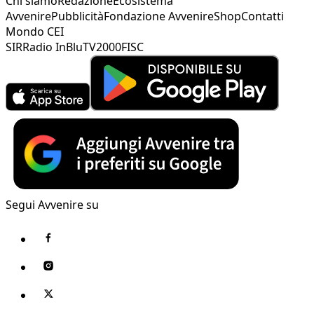
Chi siamo
Redazione
Ecosistema
Avvenire
Pubblicità
Fondazione Avvenire
Shop
Contatti
Mondo CEI
SIR
Radio InBlu
TV2000
FISC
Segui Avvenire su