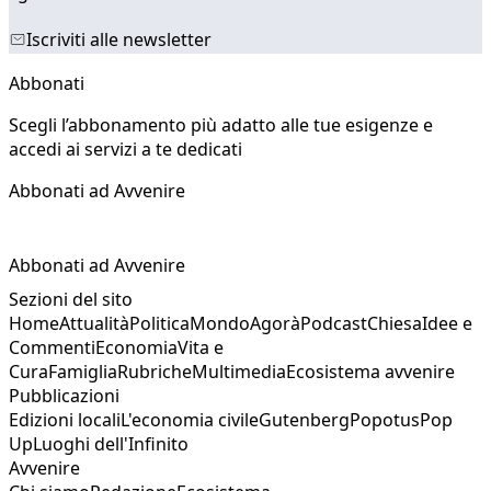
Iscriviti alle newsletter
Abbonati
Scegli l’abbonamento più adatto alle tue esigenze e
accedi ai servizi a te dedicati
Abbonati ad Avvenire
Abbonati ad Avvenire
Sezioni del sito
Home
Attualità
Politica
Mondo
Agorà
Podcast
Chiesa
Idee e
Commenti
Economia
Vita e
Cura
Famiglia
Rubriche
Multimedia
Ecosistema avvenire
Pubblicazioni
Edizioni locali
L'economia civile
Gutenberg
Popotus
Pop
Up
Luoghi dell'Infinito
Avvenire