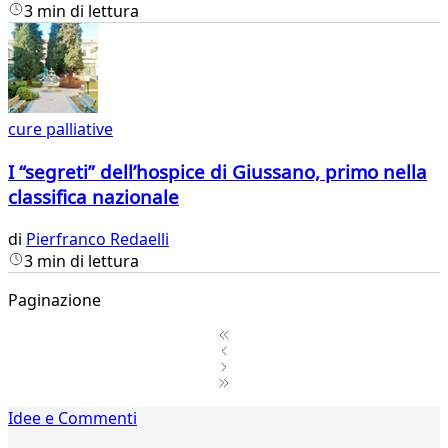
3 min di lettura
cure palliative
I “segreti” dell’hospice di Giussano, primo nella
classifica nazionale
di
Pierfranco Redaelli
3 min di lettura
Paginazione
1
Idee e Commenti
2
...