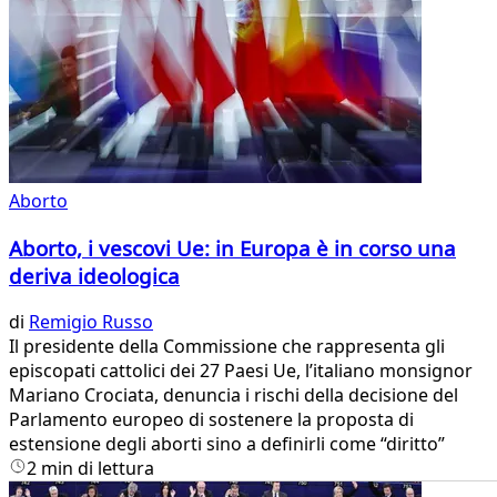
Aborto
Aborto, i vescovi Ue: in Europa è in corso una
deriva ideologica
di
Remigio Russo
Il presidente della Commissione che rappresenta gli
episcopati cattolici dei 27 Paesi Ue, l’italiano monsignor
Mariano Crociata, denuncia i rischi della decisione del
Parlamento europeo di sostenere la proposta di
estensione degli aborti sino a definirli come “diritto”
2 min di lettura