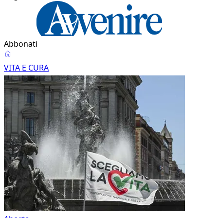
Abbonati
Vita
VITA E CURA
e
Cura