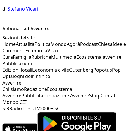
di
Stefano Vicari
Abbonati ad Avvenire
Sezioni del sito
Home
Attualità
Politica
Mondo
Agorà
Podcast
Chiesa
Idee e
Commenti
Economia
Vita e
Cura
Famiglia
Rubriche
Multimedia
Ecosistema avvenire
Pubblicazioni
Edizioni locali
L'economia civile
Gutenberg
Popotus
Pop
Up
Luoghi dell'Infinito
Avvenire
Chi siamo
Redazione
Ecosistema
Avvenire
Pubblicità
Fondazione Avvenire
Shop
Contatti
Mondo CEI
SIR
Radio InBlu
TV2000
FISC