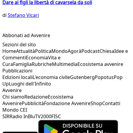
Dare ai figli la libertà di cavarsela da soli
di
Stefano Vicari
Abbonati ad Avvenire
Sezioni del sito
Home
Attualità
Politica
Mondo
Agorà
Podcast
Chiesa
Idee e
Commenti
Economia
Vita e
Cura
Famiglia
Rubriche
Multimedia
Ecosistema avvenire
Pubblicazioni
Edizioni locali
L'economia civile
Gutenberg
Popotus
Pop
Up
Luoghi dell'Infinito
Avvenire
Chi siamo
Redazione
Ecosistema
Avvenire
Pubblicità
Fondazione Avvenire
Shop
Contatti
Mondo CEI
SIR
Radio InBlu
TV2000
FISC