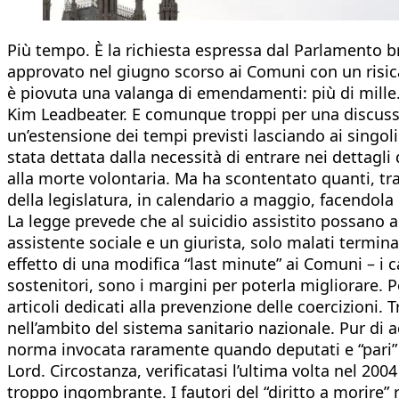
Più tempo. È la richiesta espressa dal Parlamento br
approvato nel giugno scorso ai Comuni con un risic
è piovuta una valanga di emendamenti: più di mille.
Kim Leadbeater. E comunque troppi per una discussio
un’estensione dei tempi previsti lasciando ai singoli
stata dettata dalla necessità di entrare nei dettagl
alla morte volontaria. Ma ha scontentato quanti, tra 
della legislatura, in calendario a maggio, facendola
La legge prevede che al suicidio assistito possano
assistente sociale e un giurista, solo malati termin
effetto di una modifica “last minute” ai Comuni – i c
sostenitori, sono i margini per poterla migliorare. P
articoli dedicati alla prevenzione delle coercizioni. T
nell’ambito del sistema sanitario nazionale. Pur di 
norma invocata raramente quando deputati e “pari” n
Lord. Circostanza, verificatasi l’ultima volta nel 20
troppo ingombrante. I fautori del “diritto a morire