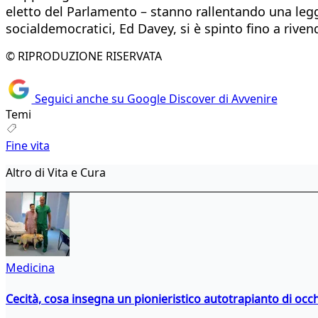
eletto del Parlamento – stanno rallentando una legge
socialdemocratici, Ed Davey, si è spinto fino a riven
© RIPRODUZIONE RISERVATA
Seguici anche su Google Discover di Avvenire
Temi
Fine vita
Altro di Vita e Cura
Medicina
Cecità, cosa insegna un pionieristico autotrapianto di occ