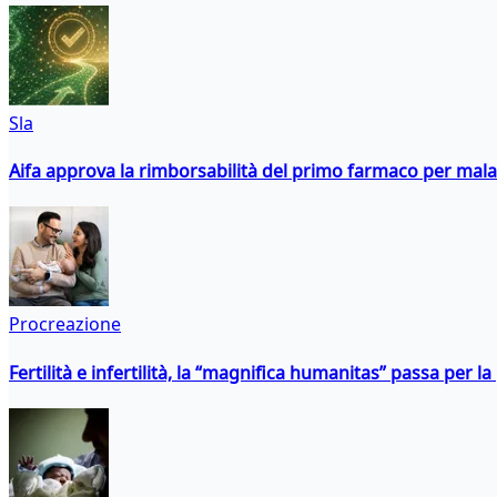
Sla
Aifa approva la rimborsabilità del primo farmaco per malati
Procreazione
Fertilità e infertilità, la “magnifica humanitas” passa per l