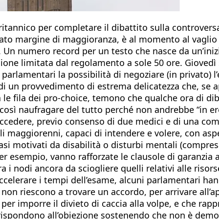
itannico per completare il dibattito sulla controversa
ato margine di maggioranza, è al momento al vaglio d
 Un numero record per un testo che nasce da un’inizi
ne limitata dal regolamento a sole 50 ore. Giovedì s
 parlamentari la possibilità di negoziare (in privato) 
i di un provvedimento di estrema delicatezza che, se a
le fila dei pro-choice, temono che qualche ora di diba
 così naufragare del tutto perché non andrebbe “in er
 accedere, previo consenso di due medici e di una c
ali maggiorenni, capaci di intendere e volere, con asp
asi motivati da disabilità o disturbi mentali (compres
er esempio, vanno rafforzate le clausole di garanzia a 
ra i nodi ancora da sciogliere quelli relativi alle riso
accelerare i tempi dell’esame, alcuni parlamentari han
on riescono a trovare un accordo, per arrivare all’a
04 per imporre il divieto di caccia alla volpe, e che r
” rispondono all’obiezione sostenendo che non è demo