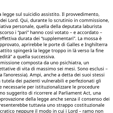
 legge sul suicidio assistito. Il provvedimento,
ei Lord. Qui, durante lo scrutinio in commissione,
ativa personale, quella della deputata laburista
corso i “pari” hanno così votato – e accordato –
l’effettiva durata dei “supplementari”. La mossa è
pprovato, aprirebbe le porte di Galles e Inghilterra
ttito spingerà la legge troppo in là verso la fine
edità” a quella successiva.
ommissione composta da uno psichiatra, un
ettative di vita di massimo sei mesi. Sono esclusi –
a l’anoressia). Ampi, anche a detta dei suoi stessi
tutela dei pazienti vulnerabili e perfezionati gli
rse necessarie per istituzionalizzare le procedure
no suggerito di ricorrere al Parliament Act, una
pprovazione della legge anche senza il consenso dei
appresenterebbe tuttavia uno strappo costituzionale
cratico neppure il modo in cui i Lord – ramo non