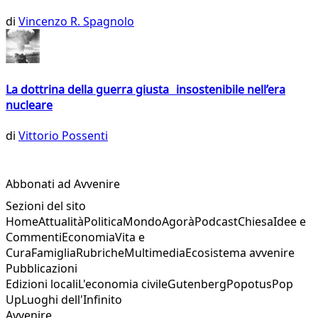
di
Vincenzo R. Spagnolo
La dottrina della guerra giusta insostenibile nell’era
nucleare
di
Vittorio Possenti
Abbonati ad Avvenire
Sezioni del sito
Home
Attualità
Politica
Mondo
Agorà
Podcast
Chiesa
Idee e
Commenti
Economia
Vita e
Cura
Famiglia
Rubriche
Multimedia
Ecosistema avvenire
Pubblicazioni
Edizioni locali
L'economia civile
Gutenberg
Popotus
Pop
Up
Luoghi dell'Infinito
Avvenire