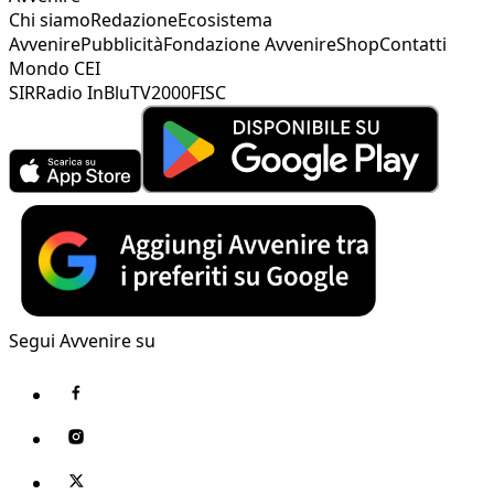
Chi siamo
Redazione
Ecosistema
Avvenire
Pubblicità
Fondazione Avvenire
Shop
Contatti
Mondo CEI
SIR
Radio InBlu
TV2000
FISC
Segui Avvenire su