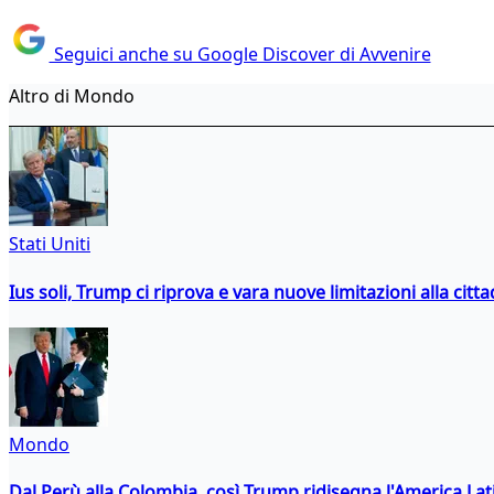
Seguici anche su Google Discover di Avvenire
Altro di Mondo
Stati Uniti
Ius soli, Trump ci riprova e vara nuove limitazioni alla citt
Mondo
Dal Perù alla Colombia, così Trump ridisegna l'America Lat