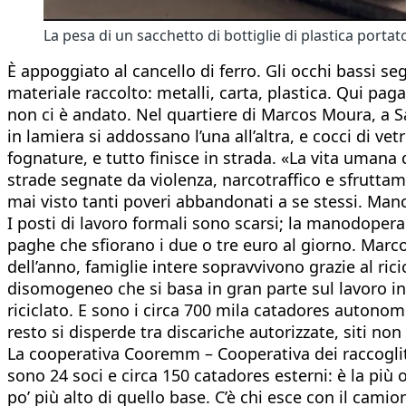
La pesa di un sacchetto di bottiglie di plastica porta
È appoggiato al cancello di ferro. Gli occhi bassi se
materiale raccolto: metalli, carta, plastica. Qui p
non ci è andato. Nel quartiere di Marcos Moura, a San
in lamiera si addossano l’una all’altra, e cocci di v
fognature, e tutto finisce in strada. «La vita umana
strade segnate da violenza, narcotraffico e sfruttam
mai visto tanti poveri abbandonati a se stessi. Manc
I posti di lavoro formali sono scarsi; la manodopera
paghe che sfiorano i due o tre euro al giorno. Ma
dell’anno, famiglie intere sopravvivono grazie al rici
disomogeneo che si basa in gran parte sul lavoro info
riciclato. E sono i circa 700 mila catadores autonomi –
resto si disperde tra discariche autorizzate, siti n
La cooperativa Cooremm – Cooperativa dei raccoglitor
sono 24 soci e circa 150 catadores esterni: è la più o
po’ più alto di quello base. C’è chi esce con il cami