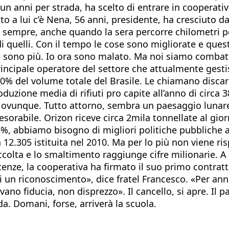
 anni per strada, ha scelto di entrare in cooperativa
to a lui c’è Nena, 56 anni, presidente, ha cresciuto d
e sempre, anche quando la sera percorre chilometri p
o di quelli. Con il tempo le cose sono migliorate e q
ci sono più. Io ora sono malato. Ma noi siamo combatt
principale operatore del settore che attualmente gestis
 10% del volume totale del Brasile. Le chiamano disca
uzione media di rifiuti pro capite all’anno di circa 3
ovunque. Tutto attorno, sembra un paesaggio lunare. L
esorabile. Orizon riceve circa 2mila tonnellate al gi
 il 5%, abbiamo bisogno di migliori politiche pubbliche 
la 12.305 istituita nel 2010. Ma per lo più non viene ri
accolta e lo smaltimento raggiunge cifre milionarie. A
tenze, la cooperativa ha firmato il suo primo contratt
 di un riconoscimento», dice fratel Francesco. «Per an
vano fiducia, non disprezzo». Il cancello, si apre. Il
da. Domani, forse, arriverà la scuola.