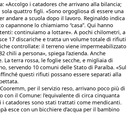
: «Accolgo i catadores che arrivano alla bilancia;
a sola quattro figli. «Sono orgogliosa di essere una
er andare a scuola dopo il lavoro. Reginaldo indica
uesto capannone lo chiamiamo “casa”. Qui hanno
enti: continuiamo a lottare». A pochi chilometri, a
ce 17 discariche e tratta un volume totale di rifiuti
riche controllate: il terreno viene impermeabilizzato
82 chili a persona», spiega l’azienda. Anche
a terra rossa, le foglie secche, e migliaia di
orno, servendo 10 comuni delle Stato di Paraíba. «Sul
affinché questi rifiuti possano essere separati alla
spettata.
 Cooremm, per il servizio reso, arrivano poco più di
o con il Comune: l’equivalente di circa cinquanta
ni i catadores sono stati trattati come mendicanti.
 papà esce con un bicchiere d’acqua per il bambino