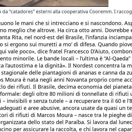
to da “catadores” esterni alla cooperativa Cooremm. I raccog
guono le mani che si intrecciano e si nascondono. Aspe
agano meglio che altrove. Ha circa otto anni. Dovrebb
ta Rita, nel nord-est del Brasile, l’infanzia inciampa
etro si ergono sui muretti a mo’ di difesa. Quando pio
 qui vale poco», dice fratel Francesco D’Aiuto, combon
ento minorile. Le bande locali – l’ultima è “Al-Qaeda”
a l’autostima e la dignità». Il Nordest concentra la 
 stagionale delle piantagioni di ananas e canna da zuc
rcos Moura è nata negli anni Novanta proprio come 
clo dei rifiuti. Il Brasile, decima economia del pianet
rmale: degli oltre 80 milioni di tonnellate di rifiuti 
 invisibili e senza tutele – a recuperare tra il 60 e l’
on adeguati e aree abusive, ancora usate da quasi un t
i di rifiuti di Marcos Moura – nasce tra le pieghe di 
rganizzata dello stato del Paraíba. Si lavora dal luned
oncino per assicurare la raccolta, e chi lavora nel ca