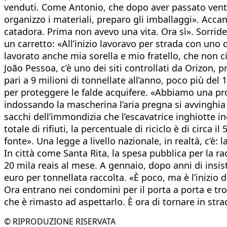
venduti. Come Antonio, che dopo aver passato ventun
organizzo i materiali, preparo gli imballaggi». Accan
catadora. Prima non avevo una vita. Ora sì». Sorrid
un carretto: «All’inizio lavoravo per strada con un
lavorato anche mia sorella e mio fratello, che non 
João Pessoa, c’è uno dei siti controllati da Orizon, 
pari a 9 milioni di tonnellate all’anno, poco più del
per proteggere le falde acquifere. «Abbiamo una prod
indossando la mascherina l’aria pregna si avvinghia 
sacchi dell’immondizia che l’escavatrice inghiotte in
totale di rifiuti, la percentuale di riciclo è di circa
fonte». Una legge a livello nazionale, in realtà, c’è: 
In città come Santa Rita, la spesa pubblica per la r
20 mila reais al mese. A gennaio, dopo anni di insis
euro per tonnellata raccolta. «È poco, ma è l’inizio
Ora entrano nei condomini per il porta a porta e tro
che è rimasto ad aspettarlo. È ora di tornare in stra
© RIPRODUZIONE RISERVATA