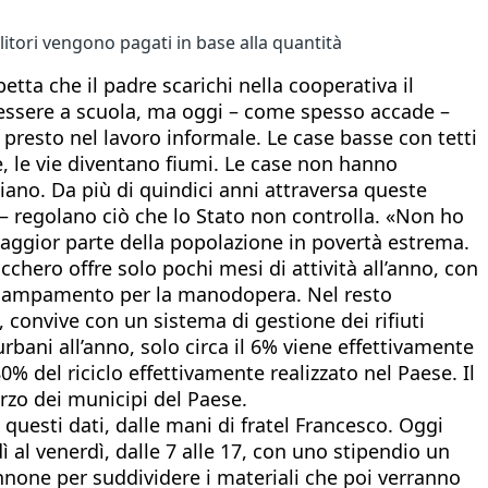
litori vengono pagati in base alla quantità
tta che il padre scarichi nella cooperativa il
e essere a scuola, ma oggi – come spesso accade –
 presto nel lavoro informale. Le case basse con tetti
ve, le vie diventano fiumi. Le case non hanno
iano. Da più di quindici anni attraversa queste
 – regolano ciò che lo Stato non controlla. «Non ho
maggior parte della popolazione in povertà estrema.
chero offre solo pochi mesi di attività all’anno, con
accampamento per la manodopera. Nel resto
a, convive con un sistema di gestione dei rifiuti
urbani all’anno, solo circa il 6% viene effettivamente
80% del riciclo effettivamente realizzato nel Paese. Il
erzo dei municipi del Paese.
questi dati, dalle mani di fratel Francesco. Oggi
ì al venerdì, dalle 7 alle 17, con uno stipendio un
pannone per suddividere i materiali che poi verranno