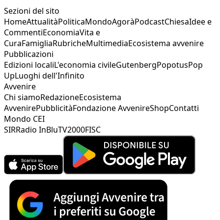
Sezioni del sito
Home
Attualità
Politica
Mondo
Agorà
Podcast
Chiesa
Idee e
Commenti
Economia
Vita e
Cura
Famiglia
Rubriche
Multimedia
Ecosistema avvenire
Pubblicazioni
Edizioni locali
L'economia civile
Gutenberg
Popotus
Pop
Up
Luoghi dell'Infinito
Avvenire
Chi siamo
Redazione
Ecosistema
Avvenire
Pubblicità
Fondazione Avvenire
Shop
Contatti
Mondo CEI
SIR
Radio InBlu
TV2000
FISC