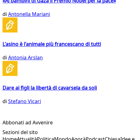
«Ai bambini di Gaza il Premio Nobel per la pace»
di
Antonella Mariani
L'asino è l'animale più francescano di tutti
di
Antonia Arslan
Dare ai figli la libertà di cavarsela da soli
di
Stefano Vicari
Abbonati ad Avvenire
Sezioni del sito
Home
Attualità
Politica
Mondo
Agorà
Podcast
Chiesa
Idee e