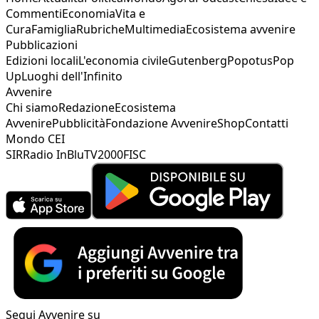
Commenti
Economia
Vita e
Cura
Famiglia
Rubriche
Multimedia
Ecosistema avvenire
Pubblicazioni
Edizioni locali
L'economia civile
Gutenberg
Popotus
Pop
Up
Luoghi dell'Infinito
Avvenire
Chi siamo
Redazione
Ecosistema
Avvenire
Pubblicità
Fondazione Avvenire
Shop
Contatti
Mondo CEI
SIR
Radio InBlu
TV2000
FISC
Segui Avvenire su