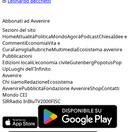
di
Leonardo Becchetti
Abbonati ad Avvenire
Sezioni del sito
Home
Attualità
Politica
Mondo
Agorà
Podcast
Chiesa
Idee e
Commenti
Economia
Vita e
Cura
Famiglia
Rubriche
Multimedia
Ecosistema avvenire
Pubblicazioni
Edizioni locali
L'economia civile
Gutenberg
Popotus
Pop
Up
Luoghi dell'Infinito
Avvenire
Chi siamo
Redazione
Ecosistema
Avvenire
Pubblicità
Fondazione Avvenire
Shop
Contatti
Mondo CEI
SIR
Radio InBlu
TV2000
FISC