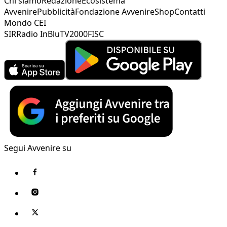
Chi siamo
Redazione
Ecosistema
Avvenire
Pubblicità
Fondazione Avvenire
Shop
Contatti
Mondo CEI
SIR
Radio InBlu
TV2000
FISC
Segui Avvenire su