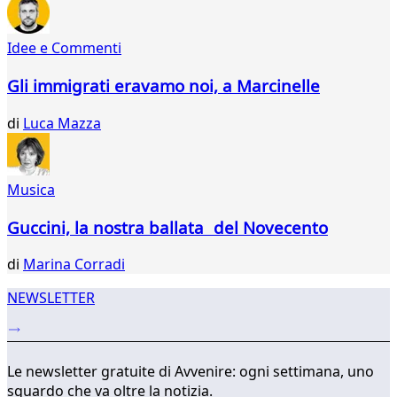
22
23
Idee e Commenti
24
25
Gli immigrati eravamo noi, a Marcinelle
26
27
di
Luca Mazza
28
29
30
Musica
...
317
Guccini, la nostra ballata del Novecento
318
di
Marina Corradi
NEWSLETTER
Le newsletter gratuite di Avvenire: ogni settimana, uno
sguardo che va oltre la notizia.