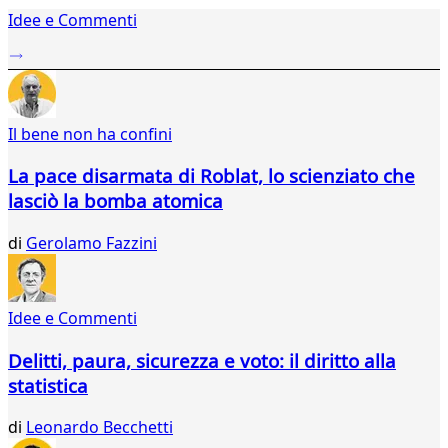
1
Idee e Commenti
2
3
4
5
6
Il bene non ha confini
7
8
La pace disarmata di Roblat, lo scienziato che
9
lasciò la bomba atomica
10
11
di
Gerolamo Fazzini
12
13
14
15
Idee e Commenti
16
17
Delitti, paura, sicurezza e voto: il diritto alla
18
statistica
19
20
di
Leonardo Becchetti
21