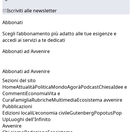
Iscriviti alle newsletter
Abbonati
Scegli l’abbonamento più adatto alle tue esigenze e
accedi ai servizi a te dedicati
Abbonati ad Avvenire
Abbonati ad Avvenire
Sezioni del sito
Home
Attualità
Politica
Mondo
Agorà
Podcast
Chiesa
Idee e
Commenti
Economia
Vita e
Cura
Famiglia
Rubriche
Multimedia
Ecosistema avvenire
Pubblicazioni
Edizioni locali
L'economia civile
Gutenberg
Popotus
Pop
Up
Luoghi dell'Infinito
Avvenire