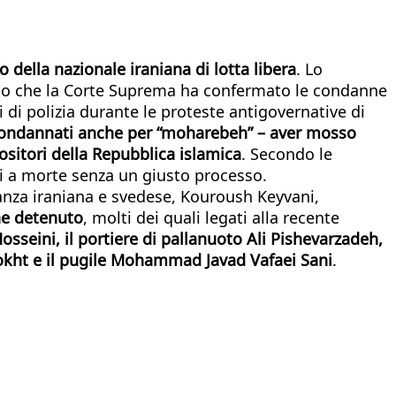
ella nazionale iraniana di lotta libera
. Lo
dopo che la Corte Suprema ha confermato le condanne
 di polizia durante le proteste antigovernative di
 condannati anche per “moharebeh” – aver mosso
sitori della Repubblica islamica
. Secondo le
si a morte senza un giusto processo.
nanza iraniana e svedese, Kouroush Keyvani,
ane detenuto
, molti dei quali legati alla recente
seini, il portiere di pallanuoto Ali Pishevarzadeh,
Dokht e il pugile Mohammad Javad Vafaei Sani
.