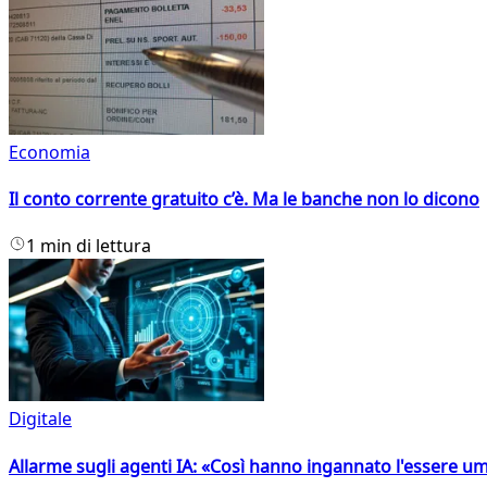
Economia
Il conto corrente gratuito c’è. Ma le banche non lo dicono
1 min di lettura
Digitale
Allarme sugli agenti IA: «Così hanno ingannato l'essere 