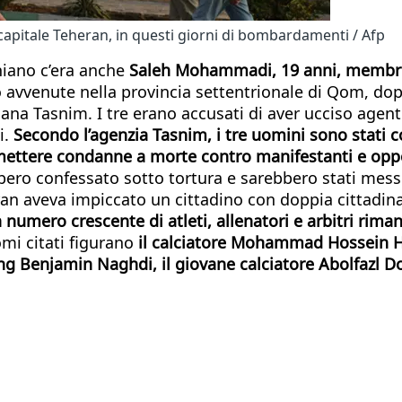
 capitale Teheran, in questi giorni di bombardamenti / Afp
aniano c’era anche
Saleh Mohammadi, 19 anni, membro d
ono avvenute nella provincia settentrionale di Qom, 
ana Tasnim. I tre erano accusati di aver ucciso agenti
i.
Secondo l’agenzia Tasnim, i tre uomini sono stati
emettere condanne a morte contro manifestanti e oppo
ebbero confessato sotto tortura e sarebbero stati mes
Iran aveva impiccato un cittadino con doppia cittadi
 numero crescente di atleti, allenatori e arbitri rim
omi citati figurano
il calciatore Mohammad Hossein Hos
ing Benjamin Naghdi, il giovane calciatore Abolfazl 