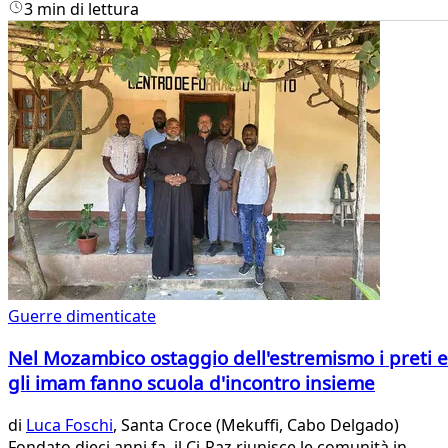
3 min di lettura
Guerre dimenticate
Nel Mozambico ostaggio dell'estremismo i preti e
gli imam fanno scuola d'incontro insieme
di
Luca Foschi
, Santa Croce (Mekuffi, Cabo Delgado)
Fondato dieci anni fa, il Ci-Paz riunisce le comunità in