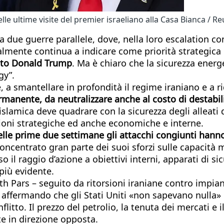
ultime visite del premier israeliano alla Casa Bianca / Re
 due guerre parallele, dove, nella loro escalation cont
almente continua a indicare come priorità strategica i
sato Donald Trump
. Ma è chiaro che la sicurezza energ
gy”.
, a smantellare in profondità il regime iraniano e a ri
ermanente, da neutralizzare anche al costo di destabili
slamica deve quadrare con la sicurezza degli alleati de
agioni strategiche ed anche economiche e interne.
elle prime due settimane gli attacchi congiunti hanno 
ncentrato gran parte dei suoi sforzi sulle capacità mi
o il raggio d’azione a obiettivi interni, apparati di si
 più evidente.
th Pars – seguito da ritorsioni iraniane contro impian
fermando che gli Stati Uniti «non sapevano nulla» del
itto. Il prezzo del petrolio, la tenuta dei mercati e 
 in direzione opposta.