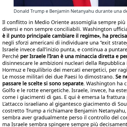
Donald Trump e Benjamin Netanyahu durante una delle 
Il conflitto in Medio Oriente assomiglia sempre più a
diversi e non sempre conciliabili. Washington uffici
è il punto principale cambiare il regime», ha preci
negli sforzi americani di individuare una “exit strate
Israele invece dall’inizio punta, e continua a puntare
Perché
per Israele l’Iran è una minaccia diretta e p
disinnescare le ambizioni nucleari della Repubblica i
Hormuz e l’equilibrio dei mercati energetici, per r
Le mosse militari dei due Paesi lo dimostrano.
Se n
passare le scelte si sono separate
. Washington ha co
Golfo e le rotte energetiche. Israele, invece, ha estes
come i giacimenti di gas. E qui è emersa la frattura
L’attacco israeliano al gigantesco giacimento di Sou
costretto Trump a richiamare Benjamin Netanyahu, af
sembra aver gradualmente perso il controllo del confl
ma Israele sembra spingere sempre più decisamente