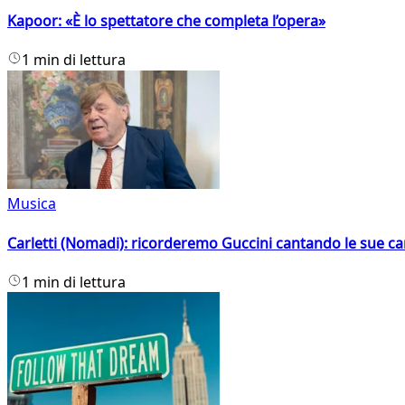
Kapoor: «È lo spettatore che completa l’opera»
1 min di lettura
Musica
Carletti (Nomadi): ricorderemo Guccini cantando le sue ca
1 min di lettura