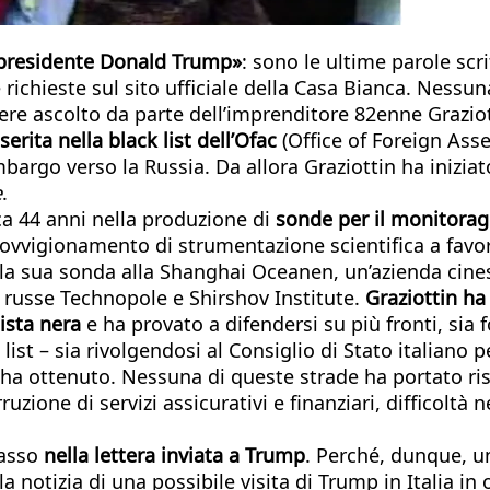
l presidente Donald Trump»
: sono le ultime parole scri
e richieste sul sito ufficiale della Casa Bianca. Nessu
enere ascolto da parte dell’imprenditore 82enne Grazi
serita nella black list dell’Ofac
(Office of Foreign Ass
mbargo verso la Russia. Da allora Graziottin ha iniziat
e
.
rca 44 anni nella produzione di
sonde per il monitoragg
provvigionamento di strumentazione scientifica a favor
a sua sonda alla Shanghai Oceanen, un’azienda cines
le russe Technopole e Shirshov Institute.
Graziottin ha
lista nera
e ha provato a difendersi su più fronti, sia
 list – sia rivolgendosi al Consiglio di Stato italiano
ha ottenuto. Nessuna di queste strade ha portato risul
rruzione di servizi assicurativi e finanziari, difficoltà
passo
nella lettera inviata a Trump
. Perché, dunque, u
a notizia di una possibile visita di Trump in Italia in