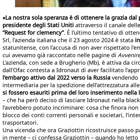
«La nostra sola speranza è di ottenere la grazia da
presidente degli Stati Uniti
attraverso il canale dell
“Request for clemency”
. È l’ultimo tentativo di ott
Srl, l’azienda italiana che il 23 agosto 2024 è stata
in
statunitense, con l’accusa di non aver rispettato l’e
cui avevamo già raccontato nelle pagine di
Avvenir
L’azienda, con sede a Brugherio (Mb), è attiva da ci
dall’Ofac contesta a Idronaut di aver facilitato l’ap
l’embargo attivo dal 2022 verso la Russia
vendendo l
intermediaria per la spedizione dell’attrezzatura al
si fossero esauriti prima del loro inserimento nella 
– che ha però deciso di lasciare Idronaut nella black
l’avrebbero potuto incriminare: cosa che finora non 
blocco dei conti correnti personali e societari, l’inte
trasportatori.
Una vicenda che ora Graziottin ricostruisce passo 
in mente – ci confessa Graziottin – quando ho letto l