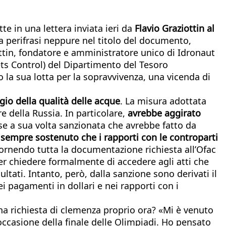
tte in una lettera inviata ieri da
Flavio Graziottin al
na perifrasi neppure nel titolo del documento,
ottin, fondatore e amministratore unico di Idronaut
ets Control) del Dipartimento del Tesoro
o la sua lotta per la sopravvivenza, una vicenda di
io della qualità delle acque
. La misura adottata
e della Russia. In particolare,
avrebbe aggirato
e a sua volta sanzionata che avrebbe fatto da
 sempre sostenuto che i rapporti con le controparti
 fornendo tutta la documentazione richiesta all’Ofac
 per chiedere formalmente di accedere agli atti che
tati. Intanto, però, dalla sanzione sono derivati il
 nei pagamenti in dollari e nei rapporti con i
na richiesta di clemenza proprio ora? «Mi è venuto
 occasione della finale delle Olimpiadi. Ho pensato