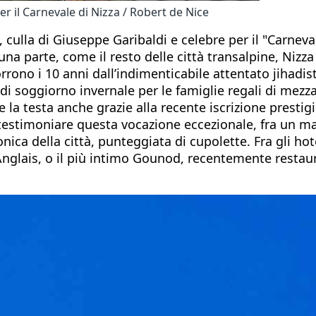
r il Carnevale di Nizza / Robert de Nice
, culla di Giuseppe Garibaldi e celebre per il "Carneva
 una parte, come il resto delle città transalpine, Nizz
orrono i 10 anni dall’indimenticabile attentato jihadi
i soggiorno invernale per le famiglie regali di mezza 
nte la testa anche grazie alla recente iscrizione pres
A testimoniare questa vocazione eccezionale, fra un ma
onica della città, punteggiata di cupolette. Fra gli hot
nglais, o il più intimo Gounod, recentemente restaura