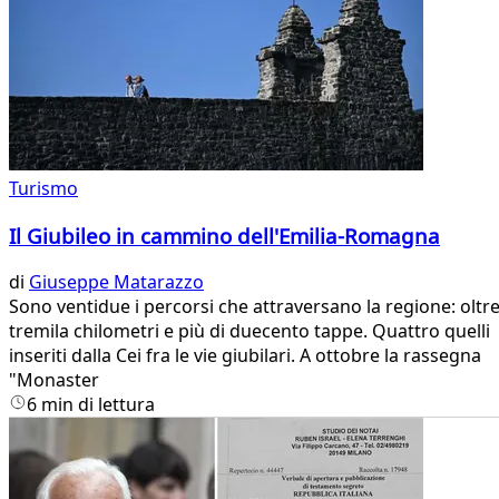
Turismo
Il Giubileo in cammino dell'Emilia-Romagna
di
Giuseppe Matarazzo
Sono ventidue i percorsi che attraversano la regione: oltr
tremila chilometri e più di duecento tappe. Quattro quelli
inseriti dalla Cei fra le vie giubilari. A ottobre la rassegna
"Monaster
6 min di lettura