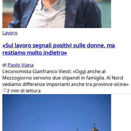
Lavoro
«Sul lavoro segnali positivi sulle donne, ma
restiamo molto indietro»
di
Paolo Viana
L'economista Gianfranco Viesti: «Oggi anche al
Mezzogiorno servono due stipendi in famiglia. Al Nord
vediamo differenze importanti anche tra province vicine»
2 min di lettura