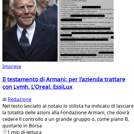
Imprese
Il testamento di Armani: per l'azienda trattare
con Lvmh, L'Oreal, EssiLux
di
Redazione
Nel testo lasciato al notaio lo stilista ha indicato di lasciare
la totalità delle azioni alla Fondazione Armani, che dovrà
cedere il controllo a un grande gruppo o, come piano B,
quotarlo in Borsa
1 min di lettura