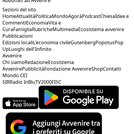
Abbonati ad Avvenire
Sezioni del sito
Home
Attualità
Politica
Mondo
Agorà
Podcast
Chiesa
Idee e
Commenti
Economia
Vita e
Cura
Famiglia
Rubriche
Multimedia
Ecosistema avvenire
Pubblicazioni
Edizioni locali
L'economia civile
Gutenberg
Popotus
Pop
Up
Luoghi dell'Infinito
Avvenire
Chi siamo
Redazione
Ecosistema
Avvenire
Pubblicità
Fondazione Avvenire
Shop
Contatti
Mondo CEI
SIR
Radio InBlu
TV2000
FISC