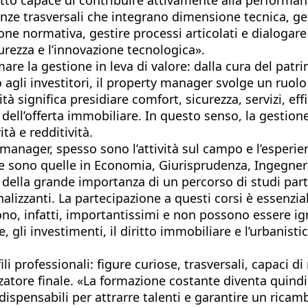
nze trasversali che integrano dimensione tecnica, ge
one normativa, gestire processi articolati e dialogar
curezza e l’innovazione tecnologica».
are la gestione in leva di valore: dalla cura del patri
 agli investitori, il property manager svolge un ruol
ità significa presidiare comfort, sicurezza, servizi, ef
à dell’offerta immobiliare. In questo senso, la gesti
tà e redditività.
manager, spesso sono l’attività sul campo e l’esperie
e sono quelle in Economia, Giurisprudenza, Ingegneria
o della grande importanza di un percorso di studi par
alizzanti. La partecipazione a questi corsi è essenzi
sono, infatti, importantissimi e non possono essere i
 gli investimenti, il diritto immobiliare e l’urbanisti
 professionali: figure curiose, trasversali, capaci di 
izzatore finale. «La formazione costante diventa quind
ensabili per attrarre talenti e garantire un ricambio 