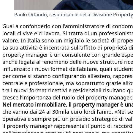
Paolo Orlando, responsabile della Divisione Prope
Guai a confonderlo con l'amministratore di condomi
locali ci vive e ci lavora. Si tratta di un profession
valore. In Italia sono un migliaio le società di pro
La sua attività è incentrata sull’affitto di proprietà
property manager è un consulente con grande esperie
anche legata al fenomeno delle nuove strutture rice
influenzato i nuovi format dell’abitare, quali studen
per come si stanno configurando all’estero, rapprese
centrale e professionale, ma soprattutto grazie all’of
tra i nuovi format ricettivi e residenziali risultano 
cresce l’importanza del ruolo del property manager, 
Nel mercato immobiliare, il property manager è una fi
che vanno dai 24 ai 30mila euro lordi l’anno. «Nel
operativa e sempre più un presidio strategico di va
il property manager rappresenta il punto di raccordo 
dell’esperienza e continuità gestionale, ma sopratt