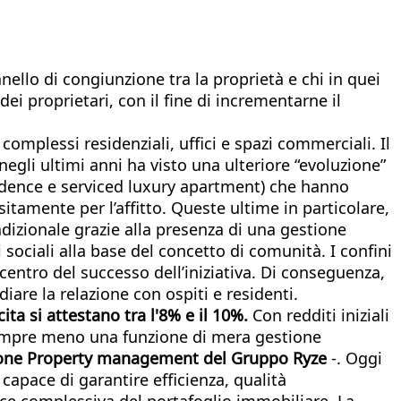
'anello di congiunzione tra la proprietà e chi in quei
dei proprietari, con il fine di incrementarne il
 complessi residenziali, uffici e spazi commerciali. Il
li ultimi anni ha visto una ulteriore “evoluzione”
sidence e serviced luxury apartment) che hanno
itamente per l’affitto. Queste ultime in particolare,
dizionale grazie alla presenza di una gestione
 sociali alla base del concetto di comunità. I confini
 centro del successo dell’iniziativa. Di conseguenza,
iare la relazione con ospiti e residenti.
ta si attestano tra l'8% e il 10%.
Con redditi iniziali
sempre meno una funzione di mera gestione
sione Property management del Gruppo Ryze
-. Oggi
 capace di garantire efficienza, qualità
nce complessiva del portafoglio immobiliare. La