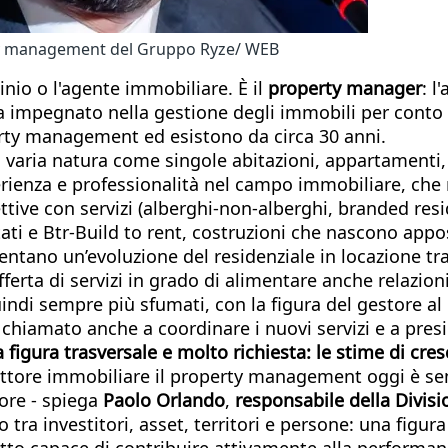
rty management del Gruppo Ryze/ WEB
nio o l'agente immobiliare. È il
property manager
: l
ista impegnato nella gestione degli immobili per conto 
perty management ed esistono da circa 30 anni.
 di varia natura come singole abitazioni, appartamenti,
nza e professionalità nel campo immobiliare, che neg
ttive con servizi (alberghi-non-alberghi, branded re
tati e Btr-Build to rent, costruzioni che nascono appos
ntano un’evoluzione del residenziale in locazione tra
ferta di servizi in grado di alimentare anche relazioni
quindi sempre più sfumati, con la figura del gestore al
chiamato anche a coordinare i nuovi servizi e a presid
gura trasversale e molto richiesta: le stime di cresci
 settore immobiliare il property management oggi è 
lore - spiega
Paolo Orlando
,
responsabile della Divi
tra investitori, asset, territori e persone: una figura
utto capace di contribuire attivamente alla performa