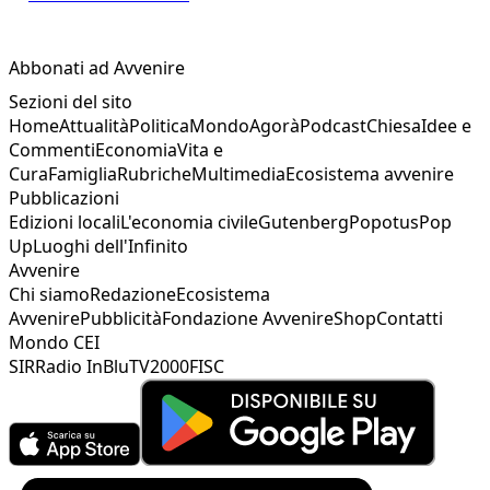
Abbonati ad Avvenire
Sezioni del sito
Home
Attualità
Politica
Mondo
Agorà
Podcast
Chiesa
Idee e
Commenti
Economia
Vita e
Cura
Famiglia
Rubriche
Multimedia
Ecosistema avvenire
Pubblicazioni
Edizioni locali
L'economia civile
Gutenberg
Popotus
Pop
Up
Luoghi dell'Infinito
Avvenire
Chi siamo
Redazione
Ecosistema
Avvenire
Pubblicità
Fondazione Avvenire
Shop
Contatti
Mondo CEI
SIR
Radio InBlu
TV2000
FISC