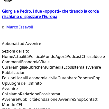
Giorgia e Pedro, i due «opposti» che tirando la corda
rischiano di spezzare l'Europa
di
Marco Iasevoli
Abbonati ad Avvenire
Sezioni del sito
Home
Attualità
Politica
Mondo
Agorà
Podcast
Chiesa
Idee e
Commenti
Economia
Vita e
Cura
Famiglia
Rubriche
Multimedia
Ecosistema avvenire
Pubblicazioni
Edizioni locali
L'economia civile
Gutenberg
Popotus
Pop
Up
Luoghi dell'Infinito
Avvenire
Chi siamo
Redazione
Ecosistema
Avvenire
Pubblicità
Fondazione Avvenire
Shop
Contatti
Mondo CEI