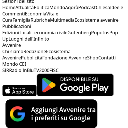
Sezioni del sito
Home
Attualità
Politica
Mondo
Agorà
Podcast
Chiesa
Idee e
Commenti
Economia
Vita e
Cura
Famiglia
Rubriche
Multimedia
Ecosistema avvenire
Pubblicazioni
Edizioni locali
L'economia civile
Gutenberg
Popotus
Pop
Up
Luoghi dell'Infinito
Avvenire
Chi siamo
Redazione
Ecosistema
Avvenire
Pubblicità
Fondazione Avvenire
Shop
Contatti
Mondo CEI
SIR
Radio InBlu
TV2000
FISC