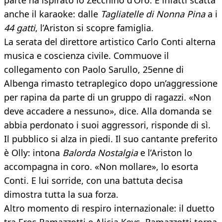
parte ha ispirato lo Zecchino d’Oro. E infatti scatta
anche il karaoke: dalle
Tagliatelle di Nonna Pina
a i
44 gatti
, l’Ariston si scopre famiglia.
La serata del direttore artistico Carlo Conti alterna
musica e coscienza civile. Commuove il
collegamento con Paolo Sarullo, 25enne di
Albenga rimasto tetraplegico dopo un’aggressione
per rapina da parte di un gruppo di ragazzi. «Non
deve accadere a nessuno», dice. Alla domanda se
abbia perdonato i suoi aggressori, risponde di sì.
Il pubblico si alza in piedi. Il suo cantante preferito
è Olly: intona
Balorda Nostalgia
e l’Ariston lo
accompagna in coro. «Non mollare», lo esorta
Conti. E lui sorride, con una battuta decisa
dimostra tutta la sua forza.
Altro momento di respiro internazionale: il duetto