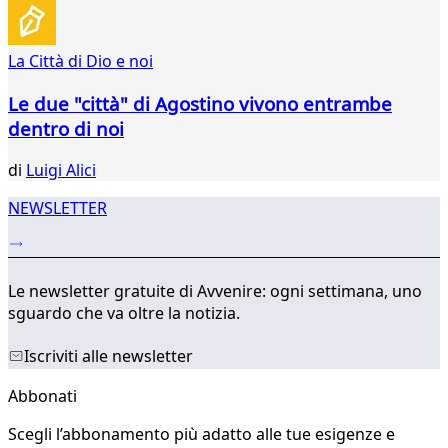
48
49
50
La Città di Dio e noi
51
52
Le due "città" di Agostino vivono entrambe
53
dentro di noi
54
...
di
Luigi Alici
571
572
NEWSLETTER
Le newsletter gratuite di Avvenire: ogni settimana, uno
sguardo che va oltre la notizia.
Iscriviti alle newsletter
Abbonati
Scegli l’abbonamento più adatto alle tue esigenze e