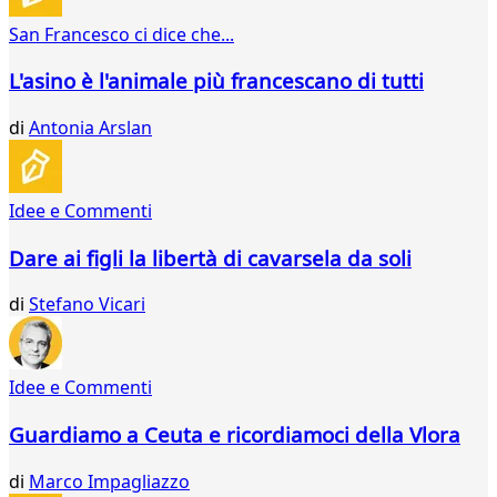
28
San Francesco ci dice che...
29
30
L'asino è l'animale più francescano di tutti
31
32
di
Antonia Arslan
33
34
35
36
Idee e Commenti
37
38
Dare ai figli la libertà di cavarsela da soli
39
40
di
Stefano Vicari
41
42
43
Idee e Commenti
44
45
Guardiamo a Ceuta e ricordiamoci della Vlora
46
47
di
Marco Impagliazzo