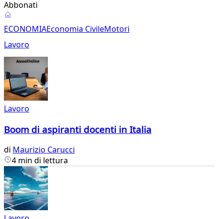
Abbonati
Lavoro
ECONOMIA
Economia Civile
Motori
Lavoro
Lavoro
Boom di aspiranti docenti in Italia
di
Maurizio Carucci
4 min di lettura
Lavoro