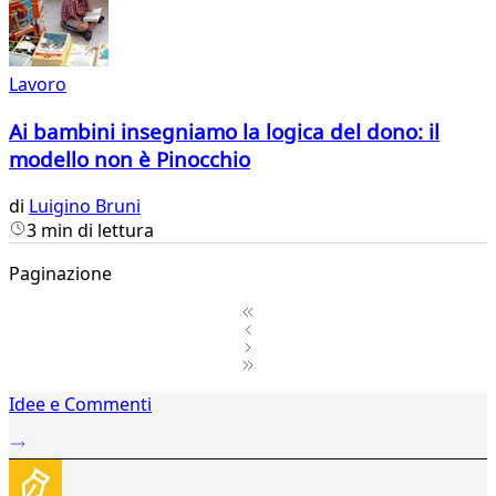
Lavoro
Ai bambini insegniamo la logica del dono: il
modello non è Pinocchio
di
Luigino Bruni
3 min di lettura
Paginazione
1
Idee e Commenti
2
...
26
27