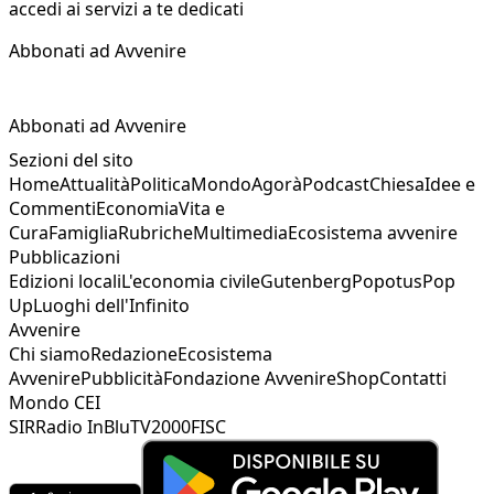
accedi ai servizi a te dedicati
Abbonati ad Avvenire
Abbonati ad Avvenire
Sezioni del sito
Home
Attualità
Politica
Mondo
Agorà
Podcast
Chiesa
Idee e
Commenti
Economia
Vita e
Cura
Famiglia
Rubriche
Multimedia
Ecosistema avvenire
Pubblicazioni
Edizioni locali
L'economia civile
Gutenberg
Popotus
Pop
Up
Luoghi dell'Infinito
Avvenire
Chi siamo
Redazione
Ecosistema
Avvenire
Pubblicità
Fondazione Avvenire
Shop
Contatti
Mondo CEI
SIR
Radio InBlu
TV2000
FISC