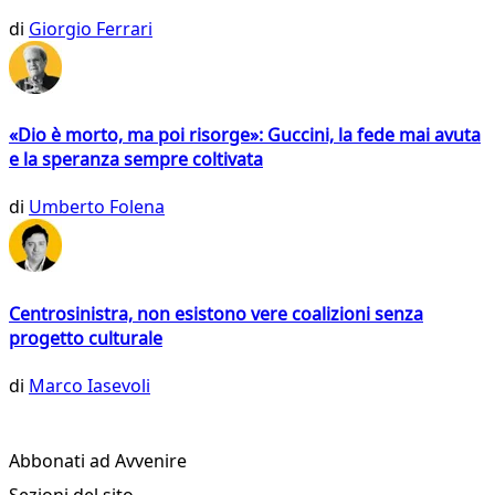
di
Giorgio Ferrari
«Dio è morto, ma poi risorge»: Guccini, la fede mai avuta
e la speranza sempre coltivata
di
Umberto Folena
Centrosinistra, non esistono vere coalizioni senza
progetto culturale
di
Marco Iasevoli
Abbonati ad Avvenire
Sezioni del sito