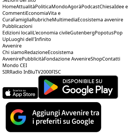
Home
Attualità
Politica
Mondo
Agorà
Podcast
Chiesa
Idee e
Commenti
Economia
Vita e
Cura
Famiglia
Rubriche
Multimedia
Ecosistema avvenire
Pubblicazioni
Edizioni locali
L'economia civile
Gutenberg
Popotus
Pop
Up
Luoghi dell'Infinito
Avvenire
Chi siamo
Redazione
Ecosistema
Avvenire
Pubblicità
Fondazione Avvenire
Shop
Contatti
Mondo CEI
SIR
Radio InBlu
TV2000
FISC