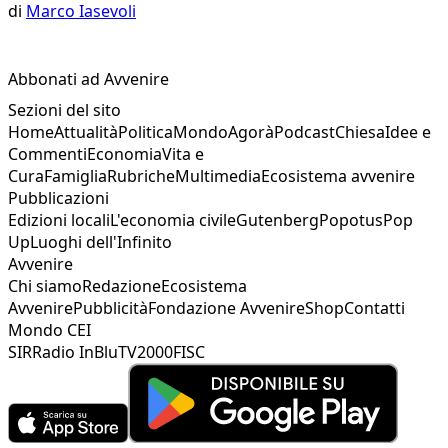
di
Marco Iasevoli
Abbonati ad Avvenire
Sezioni del sito
Home
Attualità
Politica
Mondo
Agorà
Podcast
Chiesa
Idee e
Commenti
Economia
Vita e
Cura
Famiglia
Rubriche
Multimedia
Ecosistema avvenire
Pubblicazioni
Edizioni locali
L'economia civile
Gutenberg
Popotus
Pop
Up
Luoghi dell'Infinito
Avvenire
Chi siamo
Redazione
Ecosistema
Avvenire
Pubblicità
Fondazione Avvenire
Shop
Contatti
Mondo CEI
SIR
Radio InBlu
TV2000
FISC