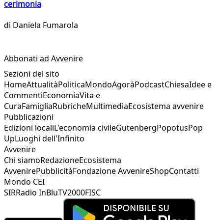
cerimonia
di
Daniela Fumarola
Abbonati ad Avvenire
Sezioni del sito
Home
Attualità
Politica
Mondo
Agorà
Podcast
Chiesa
Idee e
Commenti
Economia
Vita e
Cura
Famiglia
Rubriche
Multimedia
Ecosistema avvenire
Pubblicazioni
Edizioni locali
L'economia civile
Gutenberg
Popotus
Pop
Up
Luoghi dell'Infinito
Avvenire
Chi siamo
Redazione
Ecosistema
Avvenire
Pubblicità
Fondazione Avvenire
Shop
Contatti
Mondo CEI
SIR
Radio InBlu
TV2000
FISC