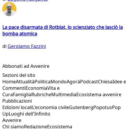
La pace disarmata di Rotblat, lo scienziato che lasciò la
bomba atomica
di
Gerolamo Fazzini
Abbonati ad Avvenire
Sezioni del sito
Home
Attualità
Politica
Mondo
Agorà
Podcast
Chiesa
Idee e
Commenti
Economia
Vita e
Cura
Famiglia
Rubriche
Multimedia
Ecosistema avvenire
Pubblicazioni
Edizioni locali
L'economia civile
Gutenberg
Popotus
Pop
Up
Luoghi dell'Infinito
Avvenire
Chi siamo
Redazione
Ecosistema