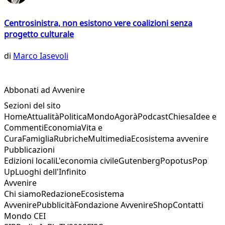
Centrosinistra, non esistono vere coalizioni senza
progetto culturale
di
Marco Iasevoli
Abbonati ad Avvenire
Sezioni del sito
Home
Attualità
Politica
Mondo
Agorà
Podcast
Chiesa
Idee e
Commenti
Economia
Vita e
Cura
Famiglia
Rubriche
Multimedia
Ecosistema avvenire
Pubblicazioni
Edizioni locali
L'economia civile
Gutenberg
Popotus
Pop
Up
Luoghi dell'Infinito
Avvenire
Chi siamo
Redazione
Ecosistema
Avvenire
Pubblicità
Fondazione Avvenire
Shop
Contatti
Mondo CEI