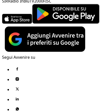
SIR
Radio InBlu
TV2000
FISC
Segui Avvenire su