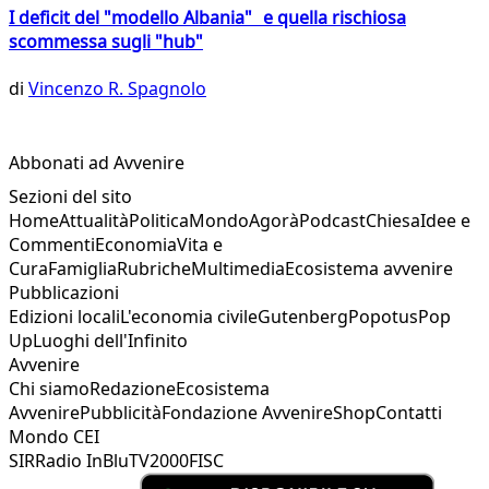
I deficit del "modello Albania" e quella rischiosa
scommessa sugli "hub"
di
Vincenzo R. Spagnolo
Abbonati ad Avvenire
Sezioni del sito
Home
Attualità
Politica
Mondo
Agorà
Podcast
Chiesa
Idee e
Commenti
Economia
Vita e
Cura
Famiglia
Rubriche
Multimedia
Ecosistema avvenire
Pubblicazioni
Edizioni locali
L'economia civile
Gutenberg
Popotus
Pop
Up
Luoghi dell'Infinito
Avvenire
Chi siamo
Redazione
Ecosistema
Avvenire
Pubblicità
Fondazione Avvenire
Shop
Contatti
Mondo CEI
SIR
Radio InBlu
TV2000
FISC