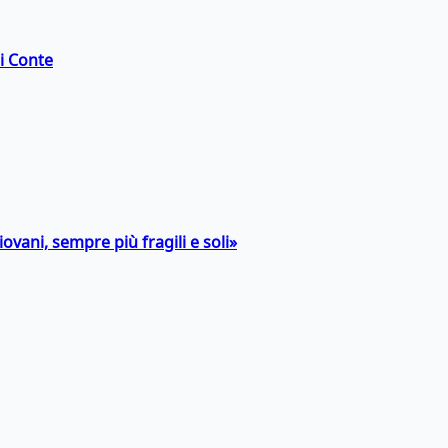
di Conte
ovani, sempre più fragili e soli»