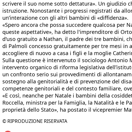
scrivere il suo nome sotto dettatura». Un giudizio c
istruzione. Nonostante i progressi registrati da allo
un’interazione con gli altri bambini di «diffidenza».
«Spero ancora che possa succedere qualcosa per Nata
queste aspettative», ha detto l'imprenditore di Ort
d'uso gratuito a Nathan, il padre dei tre bambini, c
di Palmoli concesso gratuitamente per tre mesi in af
accogliere di nuovo a casa i figli e la moglie Cather
Sulla questione è intervenuto il sociologo Antonio M
intervento organico di riforma legislativa dell’istit
un confronto serio sui provvedimenti di allontaname
sostegno alla genitorialità e di prevenzione del disag
competenze genitoriali e del contesto familiare, ove 
«E così, neanche per Natale i bambini della cosidd
Roccella, ministra per la Famiglia, la Natalità e le 
proprietà dello Stato», ha postato il vicepremier Mat
© RIPRODUZIONE RISERVATA