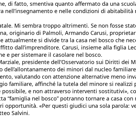
he, di fatto, smentiva quanto affermato da una scuola 
ra nell’insegnamento e nelle condizioni di abitabilità
le. Mi sembra troppo altrimenti. Se non fosse stato 
ona, originario di Palmoli, Armando Carusi, propriet
he attualmente si divide tra la casa nel bosco che nec
fitto dall’imprenditore. Carusi, insieme alla figlia L
ine e per sistemare il casolare nel bosco.
arziale, presidente dell’Osservatorio sui Diritti dei 
uto dell’allontanamento dei minori dal nucleo familiar
nto, valutando con attenzione alternative meno invas
io familiare, affinché la tutela del minore si realizzi
possibile, e non attraverso interventi sostitutivi», c
etta “famiglia nel bosco” potranno tornare a casa c
Pari opportunità. «Per questi giudici una sola parola:
teo Salvini.