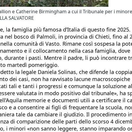
lion e Catherine Birmingham a cui il Tribunale per i minore
NELLA SALVATORE
la famiglia più famosa d’Italia di questo fine 2025. La
va nel bosco di Palmoli, in provincia di Chieti, fino a
nella comunità di Vasto. Rimane così sospesa la pote
anamento e il collocamento nella casa famiglia, dove 
, durante i pasti. Mentre il padre, li può incontrare t
oto martedì pomeriggio.
detto la legale Daniela Solinas, che difende la coppi
nto dei casi, non ha ravvisato lacune macroscopiche n
ati tali e tanti i progressi e comunque la soluzione 
i essere valutata in modo positivo dal tribunale», ha s
dell’Aquila memorie e documenti utili a certificare il
o e a consentire ai figli di frequentare la scuola, n
iera tale da cambiare il giudizio. Il procedimento in
enza di comparizione delle parti dello scorso 4 dicembr
no, i minori «non sanno leggere, stanno imparando ora 