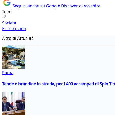
Seguici anche su Google Discover di Avvenire
Temi
Società
Primo piano
Altro di Attualità
Roma
Tende e brandine in strada, per i 400 accampati di Spin T