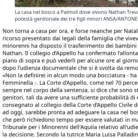
La casa nel bosco a Palmoli dove vivono Nathan Treval
potestà genitoriale dei tre figli minori ANSA/ANTO
Non torna a casa per ora, e forse neanche per Natale, 
ricorso presentato dai legali della famiglia che vive
minorenni ha disposto il trasferimento dei bambini 
Nathan. Il collegio d’Appello ha confermato l’allont
piano di sopra e può vederli per alcune ore al giorno
dopo l'udienza documentale che si è svolta da rem
«Non la definirei in alcun modo una bocciatura - ha 
Femminella -. La Corte d’Appello, come nel 70 perce
sempre nel corpo della sentenza, si dice che sono st
genitori, tali da avere una sufficiente probabilità d
consegnato al collegio della Corte d’Appello Civile 
ad oggi, sarebbe pronta ad adeguare la casa nel bosc
che però richiedono tempo per essere valutati in man
Tribunale per i Minorenni dell'Aquila relativo all'udi
la decisione. Secondo la tutrice Maria Luisa Palladi