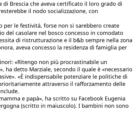
di Brescia che aveva certificato il loro grado di
 resterebbe il nodo socializzazione, con
per le festività, forse non si sarebbero create
ario del casolare nel bosco concesso in comodato
essita di ristrutturazione e il b&b sempre nella zona
eonora, aveva concesso la residenza di famiglia per
Minori: «Ritengo non più procrastinabile un
e», ha detto Marziale, secondo il quale è «necessario
ive». «È indispensabile potenziare le politiche di
 prioritariamente attraverso il rafforzamento delle
onclude.
on mamma e papà», ha scritto su Facebook Eugenia
 vergogna (scritto in maiuscolo). I bambini non sono