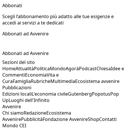
Abbonati
Scegli l’abbonamento più adatto alle tue esigenze e
accedi ai servizi a te dedicati
Abbonati ad Avvenire
Abbonati ad Avvenire
Sezioni del sito
Home
Attualità
Politica
Mondo
Agorà
Podcast
Chiesa
Idee e
Commenti
Economia
Vita e
Cura
Famiglia
Rubriche
Multimedia
Ecosistema avvenire
Pubblicazioni
Edizioni locali
L'economia civile
Gutenberg
Popotus
Pop
Up
Luoghi dell'Infinito
Avvenire
Chi siamo
Redazione
Ecosistema
Avvenire
Pubblicità
Fondazione Avvenire
Shop
Contatti
Mondo CEI