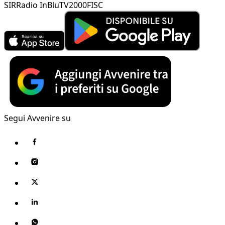
SIR
Radio InBlu
TV2000
FISC
Segui Avvenire su