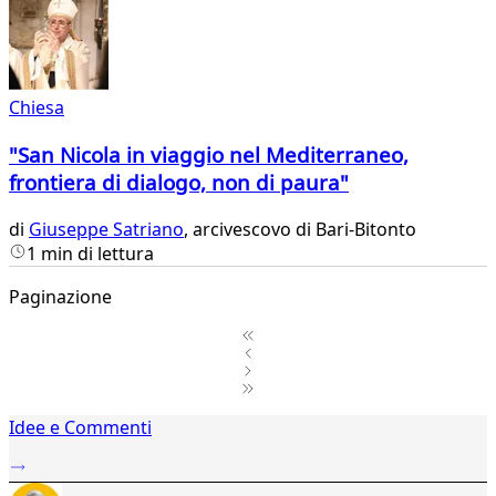
Chiesa
"San Nicola in viaggio nel Mediterraneo,
frontiera di dialogo, non di paura"
di
Giuseppe Satriano
, arcivescovo di Bari-Bitonto
1 min di lettura
Paginazione
1
Idee e Commenti
2
...
24