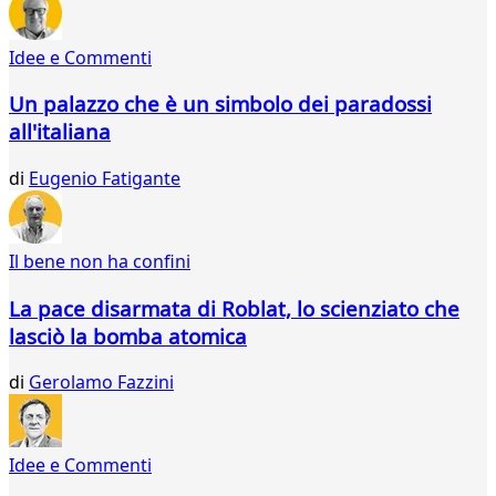
25
26
Idee e Commenti
27
28
Un palazzo che è un simbolo dei paradossi
29
all'italiana
30
31
di
Eugenio Fatigante
32
33
34
35
Il bene non ha confini
36
37
La pace disarmata di Roblat, lo scienziato che
38
lasciò la bomba atomica
39
40
di
Gerolamo Fazzini
41
42
43
Idee e Commenti
44