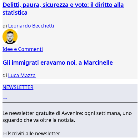
45
Delitti, paura, sicurezza e voto: il diritto alla
46
statistica
47
48
di
Leonardo Becchetti
49
50
51
52
Idee e Commenti
...
Gli immigrati eravamo noi, a Marcinelle
565
566
di
Luca Mazza
NEWSLETTER
Le newsletter gratuite di Avvenire: ogni settimana, uno
sguardo che va oltre la notizia.
Iscriviti alle newsletter