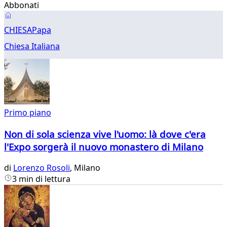
Abbonati
Chiesa
CHIESA
Papa
Chiesa Italiana
Primo piano
Non di sola scienza vive l'uomo: là dove c'era
l'Expo sorgerà il nuovo monastero di Milano
di
Lorenzo Rosoli
, Milano
3 min di lettura