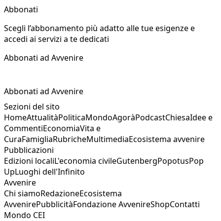
Abbonati
Scegli l’abbonamento più adatto alle tue esigenze e
accedi ai servizi a te dedicati
Abbonati ad Avvenire
Abbonati ad Avvenire
Sezioni del sito
Home
Attualità
Politica
Mondo
Agorà
Podcast
Chiesa
Idee e
Commenti
Economia
Vita e
Cura
Famiglia
Rubriche
Multimedia
Ecosistema avvenire
Pubblicazioni
Edizioni locali
L'economia civile
Gutenberg
Popotus
Pop
Up
Luoghi dell'Infinito
Avvenire
Chi siamo
Redazione
Ecosistema
Avvenire
Pubblicità
Fondazione Avvenire
Shop
Contatti
Mondo CEI