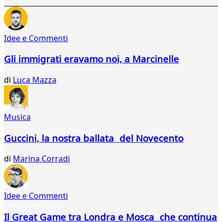
13
14
15
Idee e Commenti
16
17
Gli immigrati eravamo noi, a Marcinelle
18
19
di
Luca Mazza
20
21
22
23
Musica
24
25
Guccini, la nostra ballata del Novecento
26
27
di
Marina Corradi
28
29
30
Idee e Commenti
31
32
Il Great Game tra Londra e Mosca che continua