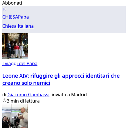
Abbonati
Chiesa
CHIESA
Papa
Chiesa Italiana
I viaggi del Papa
Leone XIV: rifuggire gli approcci identitari che
creano solo nemici
di
Giacomo Gambassi
, inviato a Madrid
3 min di lettura