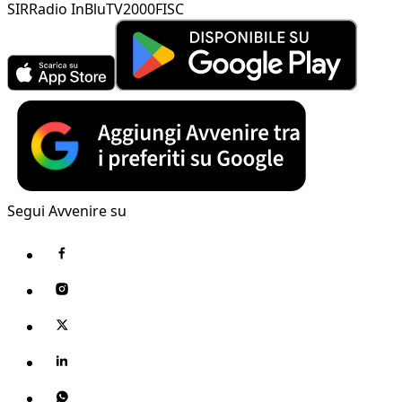
SIR
Radio InBlu
TV2000
FISC
Segui Avvenire su