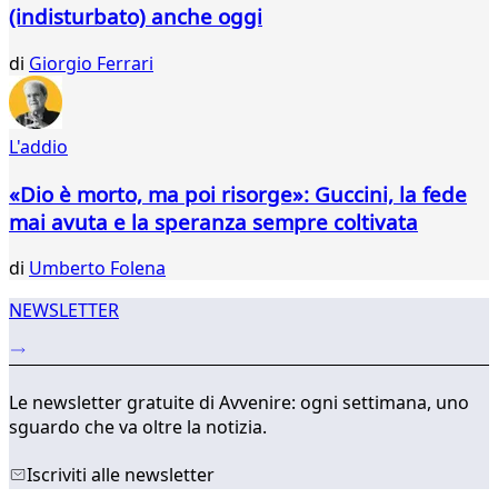
33
(indisturbato) anche oggi
34
35
di
Giorgio Ferrari
36
37
38
L'addio
39
40
«Dio è morto, ma poi risorge»: Guccini, la fede
41
mai avuta e la speranza sempre coltivata
...
565
di
Umberto Folena
566
NEWSLETTER
Le newsletter gratuite di Avvenire: ogni settimana, uno
sguardo che va oltre la notizia.
Iscriviti alle newsletter