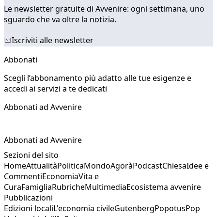
Le newsletter gratuite di Avvenire: ogni settimana, uno
sguardo che va oltre la notizia.
Iscriviti alle newsletter
Abbonati
Scegli l’abbonamento più adatto alle tue esigenze e
accedi ai servizi a te dedicati
Abbonati ad Avvenire
Abbonati ad Avvenire
Sezioni del sito
Home
Attualità
Politica
Mondo
Agorà
Podcast
Chiesa
Idee e
Commenti
Economia
Vita e
Cura
Famiglia
Rubriche
Multimedia
Ecosistema avvenire
Pubblicazioni
Edizioni locali
L'economia civile
Gutenberg
Popotus
Pop