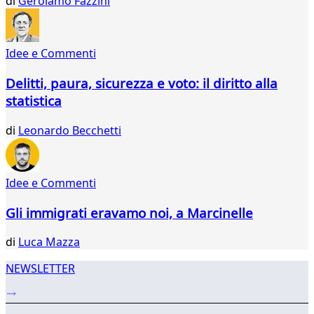
di
Gerolamo Fazzini
34
35
36
Idee e Commenti
37
38
Delitti, paura, sicurezza e voto: il diritto alla
39
statistica
40
41
di
Leonardo Becchetti
42
43
44
45
Idee e Commenti
...
Gli immigrati eravamo noi, a Marcinelle
565
566
di
Luca Mazza
NEWSLETTER