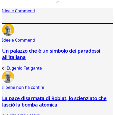
1
Idee e Commenti
2
...
17
18
19
Idee e Commenti
20
21
Un palazzo che è un simbolo dei paradossi
22
all'italiana
23
24
di
Eugenio Fatigante
25
26
27
28
Il bene non ha confini
29
30
La pace disarmata di Roblat, lo scienziato che
31
lasciò la bomba atomica
32
33