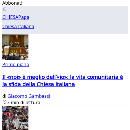
Abbonati
Chiesa
CHIESA
Papa
Chiesa Italiana
Primo piano
Il «noi» è meglio dell’«io»: la vita comunitaria è
la sfida della Chiesa italiana
di
Giacomo Gambassi
3 min di lettura