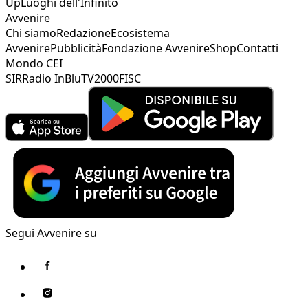
Up
Luoghi dell'Infinito
Avvenire
Chi siamo
Redazione
Ecosistema
Avvenire
Pubblicità
Fondazione Avvenire
Shop
Contatti
Mondo CEI
SIR
Radio InBlu
TV2000
FISC
Segui Avvenire su