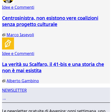
54
Idee e Commenti
55
56
Centrosinistra, non esistono vere coalizioni
57
senza progetto culturale
58
59
di
Marco Iasevoli
60
61
62
63
Idee e Commenti
...
La verità su Scalfaro, il 41-bis e una storia che
737
738
non è mai esistita
di
Alberto Gambino
NEWSLETTER
Le newsletter gratuite di Avvenire: ogni settimana, uno