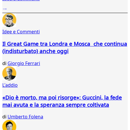
...
35
36
37
Idee e Commenti
38
39
Il Great Game tra Londra e Mosca che continua
40
(indisturbato) anche oggi
41
42
di
Giorgio Ferrari
43
44
45
46
L'addio
47
48
«Dio è morto, ma poi risorge»: Guccini, la fede
49
mai avuta e la speranza sempre coltivata
50
51
di
Umberto Folena
52
53