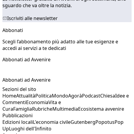
sguardo che va oltre la notizia.
Iscriviti alle newsletter
Abbonati
Scegli l’abbonamento più adatto alle tue esigenze e
accedi ai servizi a te dedicati
Abbonati ad Avvenire
Abbonati ad Avvenire
Sezioni del sito
Home
Attualità
Politica
Mondo
Agorà
Podcast
Chiesa
Idee e
Commenti
Economia
Vita e
Cura
Famiglia
Rubriche
Multimedia
Ecosistema avvenire
Pubblicazioni
Edizioni locali
L'economia civile
Gutenberg
Popotus
Pop
Up
Luoghi dell'Infinito