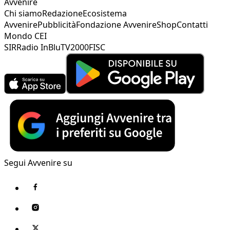
Avvenire
Chi siamo
Redazione
Ecosistema
Avvenire
Pubblicità
Fondazione Avvenire
Shop
Contatti
Mondo CEI
SIR
Radio InBlu
TV2000
FISC
Segui Avvenire su