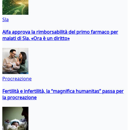
Sla
Aifa approva la rimborsabilità del primo farmaco per
malati di Sla. «Ora è un diritto»
Procreazione
Fertilità e infertilità, la “magnifica humanitas” passa per
la procreazione