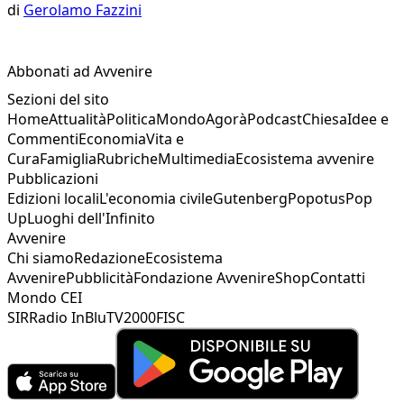
di
Gerolamo Fazzini
Abbonati ad Avvenire
Sezioni del sito
Home
Attualità
Politica
Mondo
Agorà
Podcast
Chiesa
Idee e
Commenti
Economia
Vita e
Cura
Famiglia
Rubriche
Multimedia
Ecosistema avvenire
Pubblicazioni
Edizioni locali
L'economia civile
Gutenberg
Popotus
Pop
Up
Luoghi dell'Infinito
Avvenire
Chi siamo
Redazione
Ecosistema
Avvenire
Pubblicità
Fondazione Avvenire
Shop
Contatti
Mondo CEI
SIR
Radio InBlu
TV2000
FISC