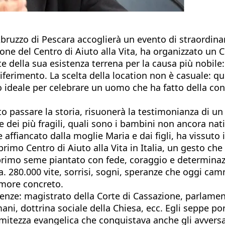
Abruzzo di Pescara accoglierà un evento di straordinar
ione del Centro di Aiuto alla Vita, ha organizzato un
e della sua esistenza terrena per la causa più nobile
 riferimento. La scelta della location non è casuale:
go ideale per celebrare un uomo che ha fatto della con
 passare la storia, risuonerà la testimonianza di un 
e dei più fragili, quali sono i bambini non ancora nat
 affiancato dalla moglie Maria e dai figli, ha vissuto
el primo Centro di Aiuto alla Vita in Italia, un gesto
l primo seme piantato con fede, coraggio e determinaz
a. 280.000 vite, sorrisi, sogni, speranze che oggi camm
 amore concreto.
tenze: magistrato della Corte di Cassazione, parlame
ani, dottrina sociale della Chiesa, ecc. Egli seppe por
itezza evangelica che conquistava anche gli avversa