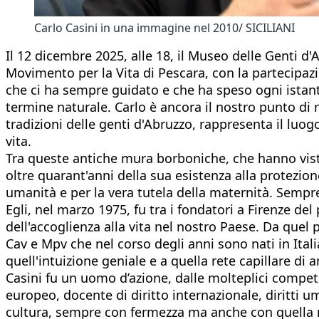
Carlo Casini in una immagine nel 2010/ SICILIANI
Il 12 dicembre 2025, alle 18, il Museo delle Genti d'
Movimento per la Vita di Pescara, con la partecipaz
che ci ha sempre guidato e che ha speso ogni istant
termine naturale. Carlo è ancora il nostro punto di
tradizioni delle genti d'Abruzzo, rappresenta il luo
vita.
Tra queste antiche mura borboniche, che hanno visto
oltre quarant'anni della sua esistenza alla protezion
umanità e per la vera tutela della maternità. Sempre
Egli, nel marzo 1975, fu tra i fondatori a Firenze d
dell'accoglienza alla vita nel nostro Paese. Da que
Cav e Mpv che nel corso degli anni sono nati in Itali
quell'intuizione geniale e a quella rete capillare di
Casini fu un uomo d’azione, dalle molteplici compe
europeo, docente di diritto internazionale, diritti um
cultura, sempre con fermezza ma anche con quella m