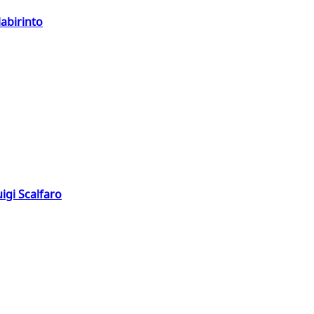
labirinto
igi Scalfaro