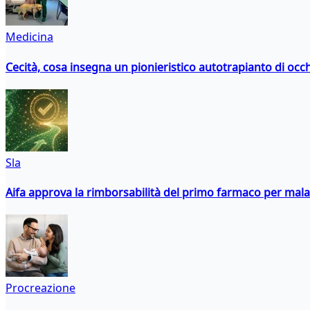
Medicina
Cecità, cosa insegna un pionieristico autotrapianto di occ
Sla
Aifa approva la rimborsabilità del primo farmaco per malati
Procreazione