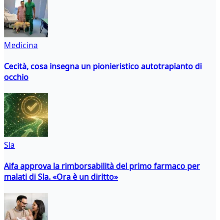
Medicina
Cecità, cosa insegna un pionieristico autotrapianto di
occhio
Sla
Aifa approva la rimborsabilità del primo farmaco per
malati di Sla. «Ora è un diritto»