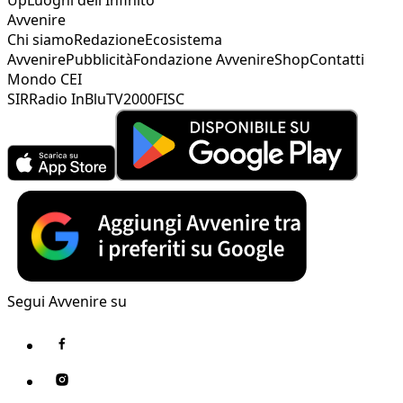
Avvenire
Chi siamo
Redazione
Ecosistema
Avvenire
Pubblicità
Fondazione Avvenire
Shop
Contatti
Mondo CEI
SIR
Radio InBlu
TV2000
FISC
Segui Avvenire su