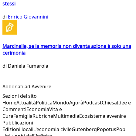
stessi
di
Enrico Giovannini
Marcinelle, se la memoria non diventa azione è solo una
cerimonia
di
Daniela Fumarola
Abbonati ad Avvenire
Sezioni del sito
Home
Attualità
Politica
Mondo
Agorà
Podcast
Chiesa
Idee e
Commenti
Economia
Vita e
Cura
Famiglia
Rubriche
Multimedia
Ecosistema avvenire
Pubblicazioni
Edizioni locali
L'economia civile
Gutenberg
Popotus
Pop
Up
Luoghi dell'Infinito