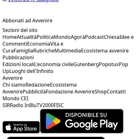
Abbonati ad Avvenire
Sezioni del sito
Home
Attualità
Politica
Mondo
Agorà
Podcast
Chiesa
Idee e
Commenti
Economia
Vita e
Cura
Famiglia
Rubriche
Multimedia
Ecosistema avvenire
Pubblicazioni
Edizioni locali
L'economia civile
Gutenberg
Popotus
Pop
Up
Luoghi dell'Infinito
Avvenire
Chi siamo
Redazione
Ecosistema
Avvenire
Pubblicità
Fondazione Avvenire
Shop
Contatti
Mondo CEI
SIR
Radio InBlu
TV2000
FISC