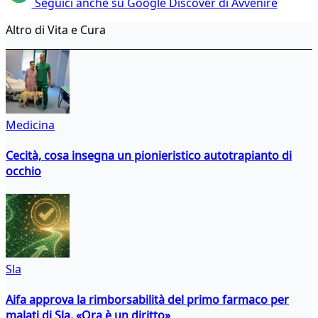
Seguici anche su Google Discover di Avvenire
Altro di Vita e Cura
Medicina
Cecità, cosa insegna un pionieristico autotrapianto di
occhio
Sla
Aifa approva la rimborsabilità del primo farmaco per
malati di Sla. «Ora è un diritto»