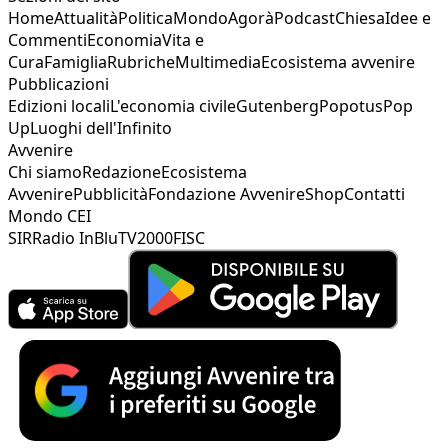
Home
Attualità
Politica
Mondo
Agorà
Podcast
Chiesa
Idee e
Commenti
Economia
Vita e
Cura
Famiglia
Rubriche
Multimedia
Ecosistema avvenire
Pubblicazioni
Edizioni locali
L'economia civile
Gutenberg
Popotus
Pop
Up
Luoghi dell'Infinito
Avvenire
Chi siamo
Redazione
Ecosistema
Avvenire
Pubblicità
Fondazione Avvenire
Shop
Contatti
Mondo CEI
SIR
Radio InBlu
TV2000
FISC