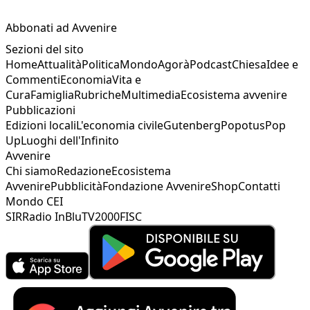
Abbonati ad Avvenire
Sezioni del sito
Home
Attualità
Politica
Mondo
Agorà
Podcast
Chiesa
Idee e
Commenti
Economia
Vita e
Cura
Famiglia
Rubriche
Multimedia
Ecosistema avvenire
Pubblicazioni
Edizioni locali
L'economia civile
Gutenberg
Popotus
Pop
Up
Luoghi dell'Infinito
Avvenire
Chi siamo
Redazione
Ecosistema
Avvenire
Pubblicità
Fondazione Avvenire
Shop
Contatti
Mondo CEI
SIR
Radio InBlu
TV2000
FISC