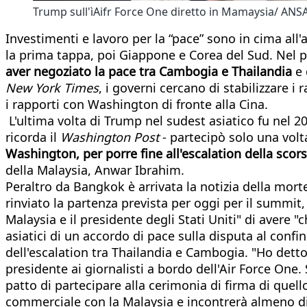
Trump sull'ìAifr Force One diretto in Mamaysia/ ANS
Investimenti e lavoro per la “pace” sono in cima al
la prima tappa, poi Giappone e Corea del Sud. Nel
aver negoziato la pace tra Cambogia e Thailandia
e 
New York Times
, i governi cercano di stabilizzare 
i rapporti con Washington di fronte alla Cina.
L'ultima volta di Trump nel sudest asiatico fu nel 
ricorda il
Washington Post
- partecipò solo una volt
Washington, per porre fine all'escalation della scor
della Malaysia, Anwar Ibrahim.
Peraltro da Bangkok è arrivata la notizia della morte
rinviato la partenza prevista per oggi per il summit
Malaysia e il presidente degli Stati Uniti" di avere 
asiatici di un accordo di pace sulla disputa al conf
dell'escalation tra Thailandia e Cambogia. "Ho detto
presidente ai giornalisti a bordo dell'Air Force One.
patto di partecipare alla cerimonia di firma di que
commerciale con la Malaysia e incontrerà almeno die