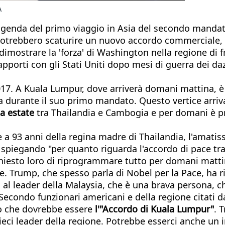
A
l'agenda del primo viaggio in Asia del secondo manda
 potrebbero scaturire un nuovo accordo commerciale,
dimostrare la 'forza' di Washington nella regione di fro
i rapporti con gli Stati Uniti dopo mesi di guerra dei 
2017. A Kuala Lumpur, dove arriverà domani mattina, 
a durante il suo primo mandato. Questo vertice arriva
sa estate
tra Thailandia e Cambogia e per domani è prev
 a 93 anni della regina madre di Thailandia, l'amatiss
, spiegando "per quanto riguarda l'accordo di pace tr
"chiesto loro di riprogrammare tutto per domani mattin
ine. Trump, che spesso parla di Nobel per la Pace, ha 
 al leader della Malaysia, che è una brava persona, ch
 Secondo funzionari americani e della regione citati d
llo che dovrebbe essere
l'"Accordo di Kuala Lumpur"
. 
ci leader della regione. Potrebbe esserci anche un in