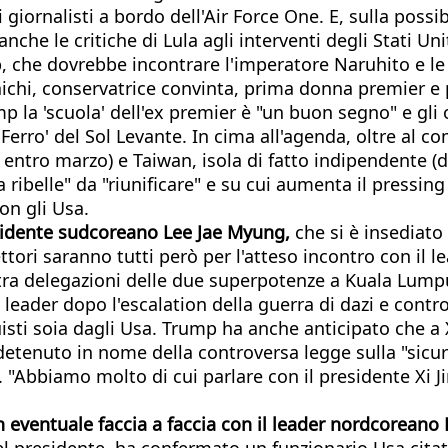
ornalisti a bordo dell'Air Force One. E, sulla possibili
 anche le critiche di Lula agli interventi degli Stati Un
, che dovrebbe incontrare l'imperatore Naruhito e le
ichi, conservatrice convinta, prima donna premier e 
mp la 'scuola' dell'ex premier è "un buon segno" e gli 
Ferro' del Sol Levante. In cima all'agenda, oltre al co
entro marzo) e Taiwan, isola di fatto indipendente (do
ibelle" da "riunificare" e su cui aumenta il pressing 
on gli Usa.
sidente sudcoreano Lee Jae Myung,
che si è insediato
ettori saranno tutti però per l'atteso incontro con il
tra delegazioni delle due superpotenze a Kuala Lump
ue leader dopo l'escalation della guerra di dazi e contro
uisti soia dagli Usa. Trump ha anche anticipato che a
etenuto in nome della controversa legge sulla "sicure
. "Abbiamo molto di cui parlare con il presidente Xi 
 eventuale faccia a faccia con il leader nordcoreano
 presidente, ha confermato un funzionario Usa citato