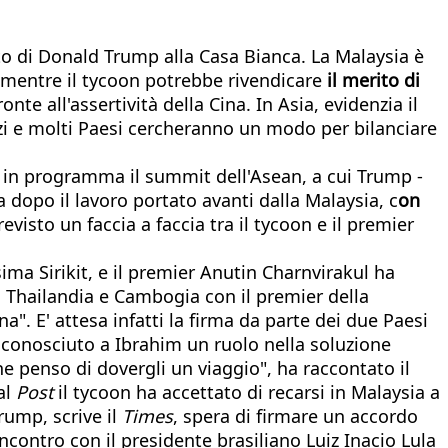
to di Donald Trump alla Casa Bianca. La Malaysia è
 mentre il tycoon potrebbe rivendicare
il merito di
nte all'assertività della Cina. In Asia, evidenzia il
dazi e molti Paesi cercheranno un modo per bilanciare
è in programma il summit dell'Asean, a cui Trump -
 dopo il lavoro portato avanti dalla Malaysia, c
on
isto un faccia a faccia tra il tycoon e il premier
ima Sirikit, e il premier Anutin Charnvirakul ha
a Thailandia e Cambogia con il premier della
a". E' attesa infatti la firma da parte dei due Paesi
riconosciuto a Ibrahim un ruolo nella soluzione
e penso di dovergli un viaggio", ha raccontato il
al
Post
il tycoon ha accettato di recarsi in Malaysia a
Trump, scrive il
Times
, spera di firmare un accordo
contro con il presidente brasiliano Luiz Inacio Lula