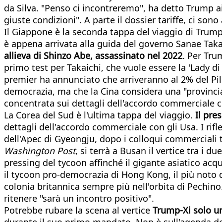
da Silva. "Penso ci incontreremo", ha detto Trump ai gi
giuste condizioni". A parte il dossier tariffe, ci sono
Il Giappone è la seconda tappa del viaggio di Trump
è appena arrivata alla guida del governo Sanae Taka
allieva di Shinzo Abe, assassinato nel 2022
. Per Tru
primo test per Takaichi, che vuole essere la 'Lady di 
premier ha annunciato che arriveranno al 2% del Pil 
democrazia, ma che la Cina considera una "provincia r
concentrata sui dettagli dell'accordo commerciale c
La Corea del Sud è l'ultima tappa del viaggio.
Il pre
dettagli dell'accordo commerciale con gli Usa. I rifl
dell'Apec di Gyeongju, dopo i colloqui commerciali 
Washington Post
, si terrà a Busan il vertice tra i d
pressing del tycoon affinché il gigante asiatico acq
il tycoon pro-democrazia di Hong Kong, il più noto d
colonia britannica sempre più nell'orbita di Pechino
ritenere "sarà un incontro positivo".
Potrebbe rubare la scena al vertice
Trump-Xi solo un
durante il suo primo mandato. Non è sull'agenda del