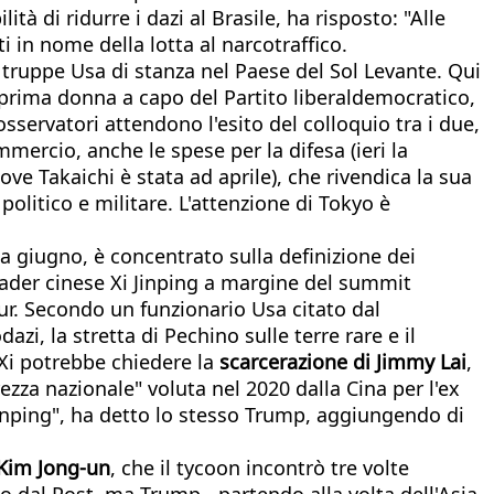
tà di ridurre i dazi al Brasile, ha risposto: "Alle
iti in nome della lotta al narcotraffico.
 truppe Usa di stanza nel Paese del Sol Levante. Qui
prima donna a capo del Partito liberaldemocratico,
osservatori attendono l'esito del colloquio tra i due,
mmercio, anche le spese per la difesa (ieri la
ve Takaichi è stata ad aprile), che rivendica la sua
politico e militare. L'attenzione di Tokyo è
 a giugno, è concentrato sulla definizione dei
 leader cinese Xi Jinping a margine del summit
ur. Secondo un funzionario Usa citato dal
dazi, la stretta di Pechino sulle terre rare e il
 Xi potrebbe chiedere la
scarcerazione di Jimmy Lai
,
zza nazionale" voluta nel 2020 dalla Cina per l'ex
Jinping", ha detto lo stesso Trump, aggiungendo di
 Kim Jong-un
, che il tycoon incontrò tre volte
 dal Post, ma Trump - partendo alla volta dell'Asia