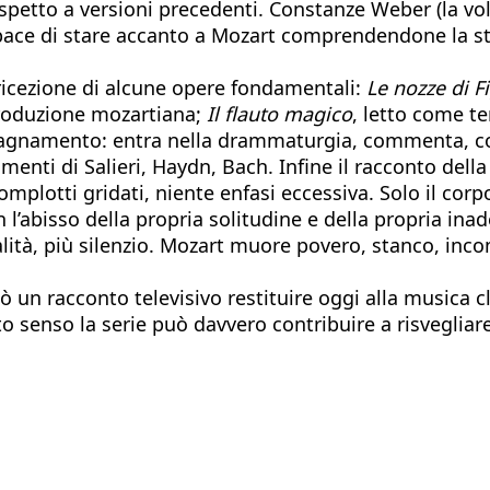
petto a versioni precedenti. Constanze Weber (la voli
ace di stare accanto a Mozart comprendendone la stan
 ricezione di alcune opere fondamentali:
Le nozze di F
produzione mozartiana;
Il flauto magico
, letto come t
agnamento: entra nella drammaturgia, commenta, cont
menti di Salieri, Haydn, Bach. Infine il racconto dell
omplotti gridati, niente enfasi eccessiva. Solo il co
n l’abisso della propria solitudine e della propria inad
ità, più silenzio. Mozart muore povero, stanco, inco
 un racconto televisivo restituire oggi alla musica c
to senso la serie può davvero contribuire a risvegliare