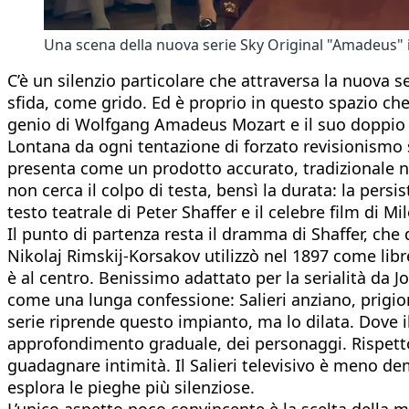
Una scena della nuova serie Sky Original "Amadeus" i
C’è un silenzio particolare che attraversa la nuova 
sfida, come grido. Ed è proprio in questo spazio che
genio di Wolfgang Amadeus Mozart e il suo doppio s
Lontana da ogni tentazione di forzato revisionismo 
presenta come un prodotto accurato, tradizionale ne
non cerca il colpo di testa, bensì la durata: la per
testo teatrale di Peter Shaffer e il celebre film di M
Il punto di partenza resta il dramma di Shaffer, ch
Nikolaj Rimskij-Korsakov utilizzò nel 1897 come lib
è al centro. Benissimo adattato per la serialità da J
come una lunga confessione: Salieri anziano, prigion
serie riprende questo impianto, ma lo dilata. Dove il
approfondimento graduale, dei personaggi. Rispetto 
guadagnare intimità. Il Salieri televisivo è meno de
esplora le pieghe più silenziose.
L’unico aspetto poco convincente è la scelta della m