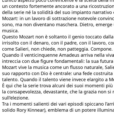
un contesto fortemente ancorato a una ricostruzione
della serie né la solidità del suo impianto narrativo
Mozart: in un lavoro di sottrazione notevole convince 
sono, ma non diventano maschera. Dietro, emerge u
musica.
Questo Mozart non è soltanto il genio toccato dalla g
irrisolto con il denaro, con il padre, con il lavoro,
come Salieri, non chiede, non patteggia. Compone. E
Quando il venticinquenne Amadeus arriva nella vivac
intreccia con due figure fondamentali: la sua futura
Mozart vive la musica come un flusso naturale, Salie
suo rapporto con Dio è centrale: una fede costruita
talento. Quando il talento viene invece elargito a Moz
È qui che la serie trova alcuni dei suoi momenti più
la consapevolezza, devastante, che la grazia non si
sull’elezione.
Tra i momenti salienti dei vari episodi spiccano l’ar
solido Rory Kinnear), emblema di un potere illumina