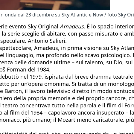
n onda dal 23 dicembre su Sky Atlantic e Now / foto Sky Ori
serie evento Sky Original
Amadeus
. È lo spazio inter
 la serie sceglie di abitare, con passo misurato e am
peculare, Antonio Salieri.
spettacolare, Amadeus, in prima visione su Sky Atlan
l linguaggio, ma profondo nello scavo psicologico. E
sistenza delle domande ultime – sul talento, su Dio, s
iloš Forman del 1984.
e debuttò nel 1979, ispirata dal breve dramma teatral
retto per un’opera omonima. Si tratta di un monologo
oe Barton, il lavoro televisivo diretto in modo sontuos
iero della propria memoria e del proprio rancore, che
 teatro concentrava tutto nella parola e il film di Fo
al film del 1984 – capolavoro ancora insuperato – la 
moniaco, più umano; il Mozart meno caricaturale, più 
ultietnicità del cast, che, pur muovendo da un intent