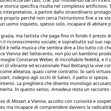
 storica specifica risulta nel complesso artificioso.
 e interpretativo, a partire dallo straordinario prota
proprio perché non cerca l’istrionismo fine a se stesso.
n uomo inquieto, spesso solo, incapace di abitare p
razia, ma l’artista che paga fino in fondo il prezzo d
 con il riconoscimento sociale; e soprattutto sul suo 
d è nella musica che sembra dire a Dio tutto ciò che
e Vienna del Settecento, non più un bambino prodigio 
 moglie Constanze Weber, di incrollabile fedeltà, e il
ri (il vibrante ed eccezionale Paul Bettany) la vive c
 come alleanza, quasi come contratto. Io sarò virtuos
art, indegno agli occhi di Salieri, il patto si spezza.
 intensi. La preghiera che diventa monologo accusator
 merita. In questo senso,
Amadeus
resta un racconto d
rivo di Mozart a Vienna, accolto con curiosità e sospet
to ma incapace di comprendere davvero la radicalità d