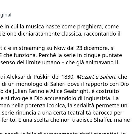
ginal
iore in cui la musica nasce come preghiera, come
bizione dichiaratamente classica, raccontando il
tic e in streaming su Now dal 23 dicembre, si
 che funziona. Perché la serie in cinque puntate
ul senso del limite umano – che già animavano il
e di Aleksandr Puškin del 1830,
Mozart e Salieri
, che
 di un monologo di Salieri dove il rapporto con Dio
o da Julian Farino e Alice Seabright, è costruito
 si rivolge a Dio accusandolo di ingiustizia. La
rman nella potenza iconica, la serialità permette un
serie rinuncia a una certa teatralità barocca per
ferito. È una scelta che non tradisce Shaffer, ma ne
o condivisibile di superamento degli stereotipi, in