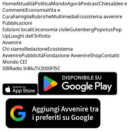
Home
Attualità
Politica
Mondo
Agorà
Podcast
Chiesa
Idee e
Commenti
Economia
Vita e
Cura
Famiglia
Rubriche
Multimedia
Ecosistema avvenire
Pubblicazioni
Edizioni locali
L'economia civile
Gutenberg
Popotus
Pop
Up
Luoghi dell'Infinito
Avvenire
Chi siamo
Redazione
Ecosistema
Avvenire
Pubblicità
Fondazione Avvenire
Shop
Contatti
Mondo CEI
SIR
Radio InBlu
TV2000
FISC