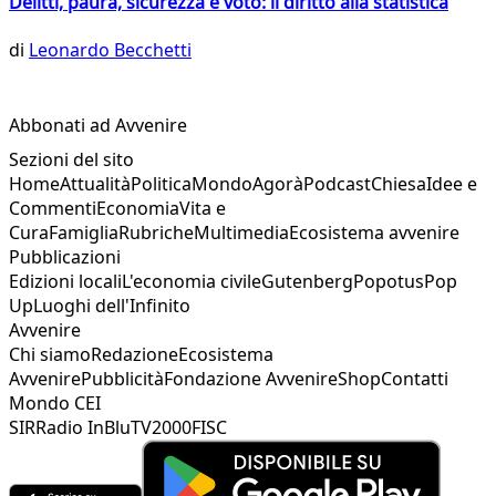
Delitti, paura, sicurezza e voto: il diritto alla statistica
di
Leonardo Becchetti
Abbonati ad Avvenire
Sezioni del sito
Home
Attualità
Politica
Mondo
Agorà
Podcast
Chiesa
Idee e
Commenti
Economia
Vita e
Cura
Famiglia
Rubriche
Multimedia
Ecosistema avvenire
Pubblicazioni
Edizioni locali
L'economia civile
Gutenberg
Popotus
Pop
Up
Luoghi dell'Infinito
Avvenire
Chi siamo
Redazione
Ecosistema
Avvenire
Pubblicità
Fondazione Avvenire
Shop
Contatti
Mondo CEI
SIR
Radio InBlu
TV2000
FISC